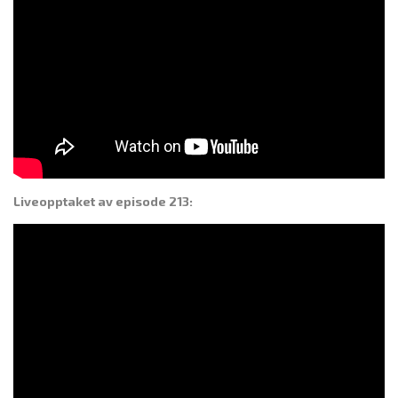
Liveopptaket av episode 213: