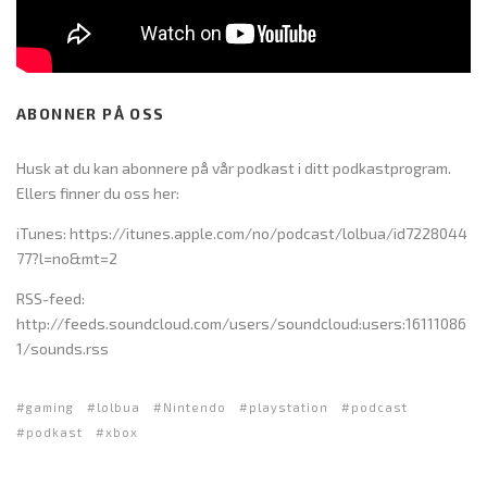
ABONNER PÅ OSS
Husk at du kan abonnere på vår podkast i ditt podkastprogram.
Ellers finner du oss her:
iTunes: https://itunes.apple.com/no/podcast/lolbua/id7228044
77?l=no&mt=2
RSS-feed:
http://feeds.soundcloud.com/users/soundcloud:users:16111086
1/sounds.rss
gaming
lolbua
Nintendo
playstation
podcast
podkast
xbox