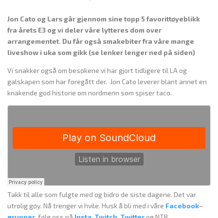
Jon Cato og Lars går gjennom sine topp 5 favorittøyeblikk
fra årets E3 og vi deler våre lytteres dom over
arrangementet. Du får også smakebiter fra våre mange
liveshow i uka som gikk (se lenker lenger ned på siden)
Vi snakker også om besøkene vi har gjort tidligere til LA og
galskapen som har foregått der. Jon Cato leverer blant annet en
knakende god historie om nordmenn som spiser taco.
Takk til alle som fulgte med og bidro de siste dagene. Det var
utrolig gøy. Nå trenger vi hvile. Husk å bli med i våre
Facebook
–
grupper
, følg oss på
Insta
,
Twitch
,
Twitter
og NTB.