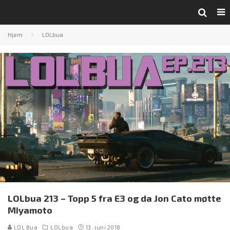
Hjem
LOLbua
LOLbua 213 – Topp 5 fra E3 og da Jon Cato møtte
Miyamoto
LOL Bua
LOLbua
13. juni 2018