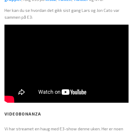
Her kan du se hvordan det gikk sist gang Lars og Jon Cato var
sammen på E3:
VIDEOBONANZA
Vi har streamet en haug med E3-show denne uken. Her er noen