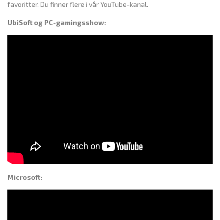
favoritter. Du finner flere i vår YouTube-kanal.
UbiSoft og PC-gamingsshow:
Microsoft: