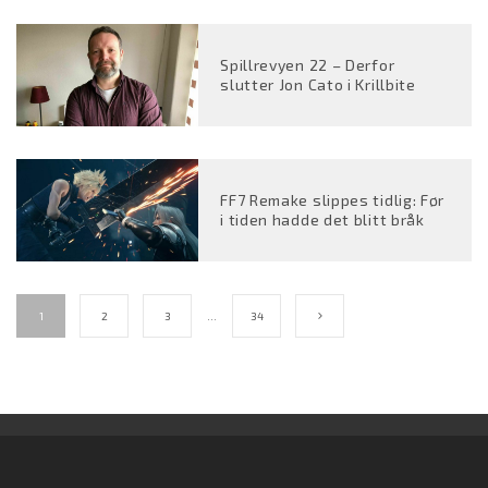
Spillrevyen 22 – Derfor
slutter Jon Cato i Krillbite
FF7 Remake slippes tidlig: Før
i tiden hadde det blitt bråk
1
2
3
…
34