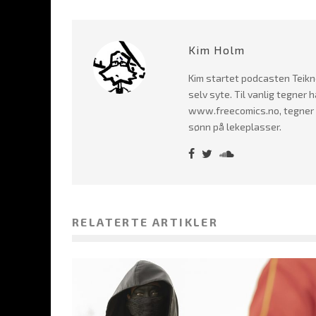
Kim Holm
Kim startet podcasten Teikne
selv syte. Til vanlig tegner
www.freecomics.no, tegner m
sønn på lekeplasser.
RELATERTE ARTIKLER