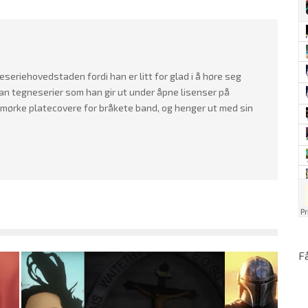
seriehovedstaden fordi han er litt for glad i å høre seg
 han tegneserier som han gir ut under åpne lisenser på
ørke platecovere for bråkete band, og henger ut med sin
F