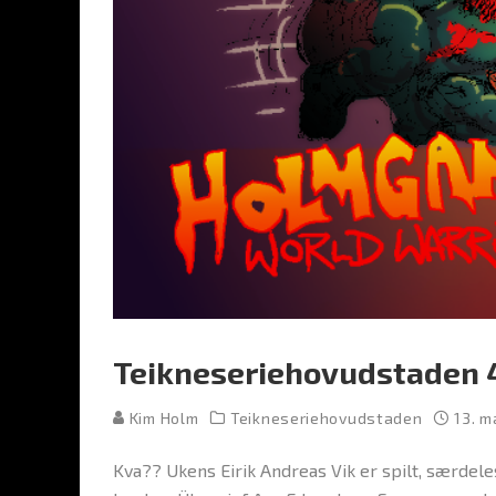
Teikneseriehovudstaden 4
Kim Holm
Teikneseriehovudstaden
13. m
Kva?? Ukens Eirik Andreas Vik er spilt, særdel