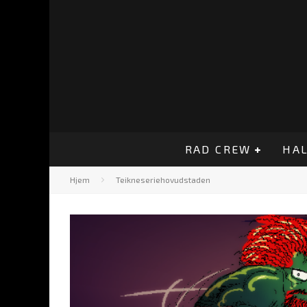
RAD CREW
HAL
Hjem
Teikneseriehovudstaden