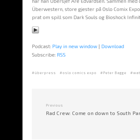
har han Übersjef Are Edvardsen. Sammen med de
Überwestern, store gjester på Oslo Comix Expo, 
prat om spill som Dark Souls og Bioshock Infinit
Podcast:
Play in new window
|
Download
Subscribe:
RSS
überpress
oslo comics expo
Peter Bagge
wa
Previous
Rad Crew: Come on down to South Pa