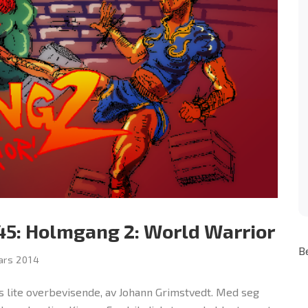
5: Holmgang 2: World Warrior
B
ars 2014
es lite overbevisende, av Johann Grimstvedt. Med seg