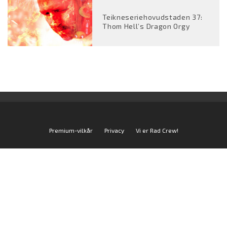
Teikneseriehovudstaden 37:
Thom Hell’s Dragon Orgy
Premium-vilkår
Privacy
Vi er Rad Crew!