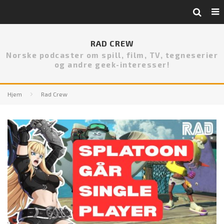
RAD CREW
Norske podcaster om spill, film, TV, tegneserier
og andre geek-interesser!
Hjem
Rad Crew