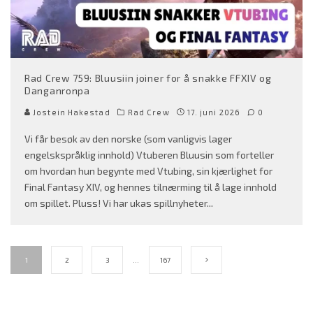
Rad Crew 759: Bluusiin joiner for å snakke FFXIV og
Danganronpa
Jostein Hakestad
Rad Crew
17. juni 2026
0
Vi får besøk av den norske (som vanligvis lager
engelskspråklig innhold) Vtuberen Bluusin som forteller
om hvordan hun begynte med Vtubing, sin kjærlighet for
Final Fantasy XIV, og hennes tilnærming til å lage innhold
om spillet. Pluss! Vi har ukas spillnyheter
...
1
2
3
…
167