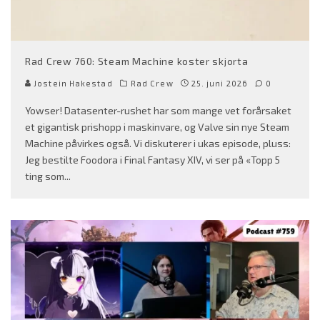
Rad Crew 760: Steam Machine koster skjorta
Jostein Hakestad
Rad Crew
25. juni 2026
0
Yowser! Datasenter-rushet har som mange vet forårsaket
et gigantisk prishopp i maskinvare, og Valve sin nye Steam
Machine påvirkes også. Vi diskuterer i ukas episode, pluss:
Jeg bestilte Foodora i Final Fantasy XIV, vi ser på «Topp 5
ting som
...