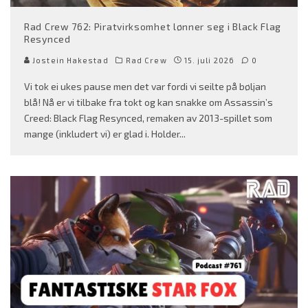
Rad Crew 762: Piratvirksomhet lønner seg i Black Flag
Resynced
Jostein Hakestad
Rad Crew
15. juli 2026
0
Vi tok ei ukes pause men det var fordi vi seilte på bøljan
blå! Nå er vi tilbake fra tokt og kan snakke om Assassin’s
Creed: Black Flag Resynced, remaken av 2013-spillet som
mange (inkludert vi) er glad i. Holder
...