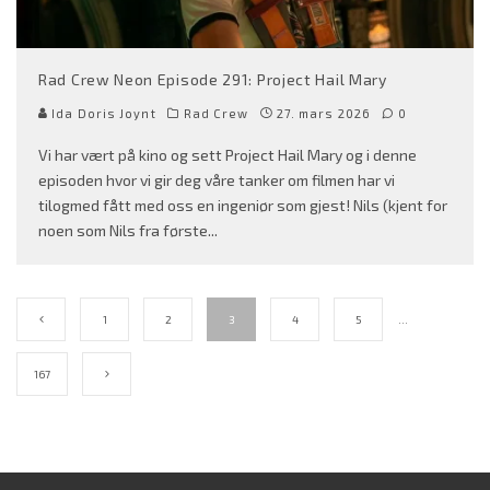
Rad Crew Neon Episode 291: Project Hail Mary
Ida Doris Joynt
Rad Crew
27. mars 2026
0
Vi har vært på kino og sett Project Hail Mary og i denne
episoden hvor vi gir deg våre tanker om filmen har vi
tilogmed fått med oss en ingeniør som gjest! Nils (kjent for
noen som Nils fra første
...
1
2
3
4
5
…
167