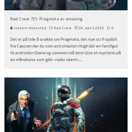
Rad Crew 751: Pragmata er amazing
Jostein Hakestad
Rad Crew
24. april 2026
0
Det er på tide å snakke om Pragmata, det nye sci fi spillet
fra Capcom der du som astronauten Hugh blir en farsfigur
til androiden Diana og sammen må dere løse et mysterie på
en månebase som gikk «radio silent».
...