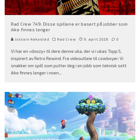
Rad Crew 749: Disse spillene er basert på jobber som
ikke finnes lenger
Jostein Hakestad
Rad Crew
9. april 2026
0
Vi har en «doozy» til dere denne uka, der vi i ukas Topp 5,
inspirert av Retro Rewind. Fra videoutleie til cowboyer: Vi
snakker om spill som putter deg i en jobb som teknisk sett
ikke finnes lenger i noen
...