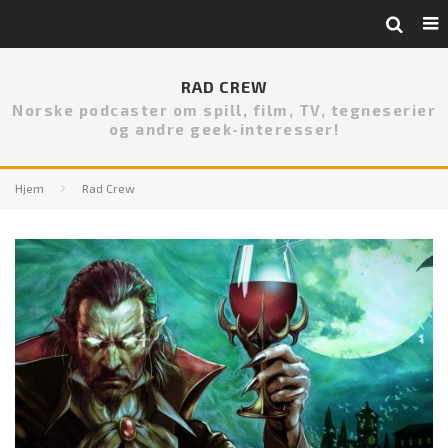
RAD CREW
Norske podcaster om spill, film, TV, tegneserier
og andre geek-interesser!
Hjem
Rad Crew