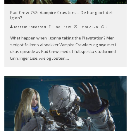
Rad Crew 752: Vampire Crawlers – De har gjort det
igjen?
Jostein Hakestad
Rad Crew
1. mai 2026
0
What happen when I gonna taking the Playstation? Men
seriøst folkens vi snakker Vampire Crawlers og mye mer i
ukas episode av Rad Crew, med et fullspekka studio med
Linn, Inger Lise, Are og Jostein.
...