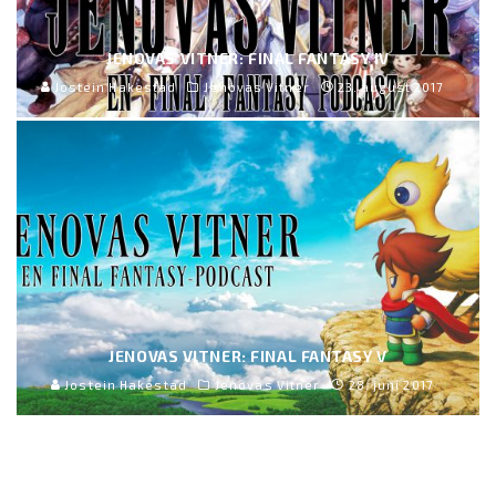
JENOVAS VITNER: FINAL FANTASY IV
Jostein Hakestad
Jenovas Vitner
23. august 2017
JENOVAS VITNER: FINAL FANTASY V
Jostein Hakestad
Jenovas Vitner
28. juni 2017