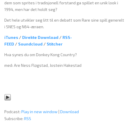
dem som sprites i tradisjonell forstand ga spillet en unik look i
1994, men har det holdt seg?
Det hele utvikler seg litt til en debatt som Rare sine spill generelt
i SNES og N64-æraen.
iTunes
/
Direkte Download
/
RSS-
FEED
/
Soundcloud
/
Stitcher
Hva synes du om Donkey Kong Country?
med: Are Ness Fløgstad, Jostein Hakestad
Podcast:
Play in new window
|
Download
Subscribe:
RSS