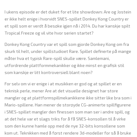
I ukens episode er det duket for et lite showdown: Are og Jostein
er ikke helt enige i hvorvidt SNES-spillet Donkey Kong Country er
et spill som er verdt å besøke igjen nå i 2014. Du har kanskje spilt
Tropical Freeze og vil vite hvor serien startet?
Donkey Kong Country var et spill som gjorde Donkey Kong om fra
skurk til helt, under spillstudioet Rare. Spillet definerte på mange
måter hva et typisk Rare-spill skulle være. Samlemani,
utfordrende plattformmekanikker og ikke minst en grafisk stil
som kanskje er litt kontroversiell blant noen?
For selv om vi er enige i at musikken er god og at spillet er en
teknisk perle, mener Are at det visuelle designet har store
mangler og at plattformspillmekanikkene ikke sitter like bra som i
Mario-spillene. Han mener de storøyde CG-animerte spillfigurene
i SNES-spillet mangler den finessen som man ser i andre spill, og
at det hele var et slags triks for å få SNES-konsollen til å virke
som den kunne hamle opp med de nye 32-bits konsollene som
kom ut. Teknikken med å først rendere 3d-modeller for så å bruke