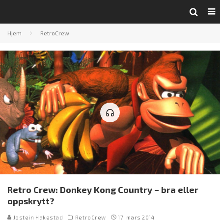
Hjem
RetroCrew
Retro Crew: Donkey Kong Country – bra eller
oppskrytt?
Jostein Hakestad
RetroCrew
17. mars 2014