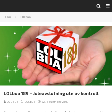
Hjem
LOLbua
LOLbua 189 – Juleavslutning ute av kontroll
LOL Bua
LOLbua
22. desember 2017