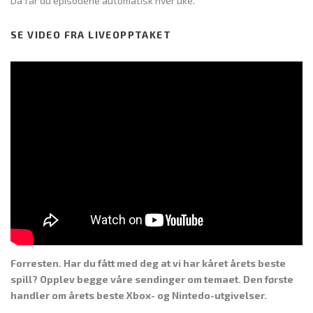
Da får du episodene automatisk hver uke.
SE VIDEO FRA LIVEOPPTAKET
Forresten. Har du fått med deg at vi har kåret årets beste
spill? Opplev begge våre sendinger om temaet. Den første
handler om årets beste Xbox- og Nintedo-utgivelser.