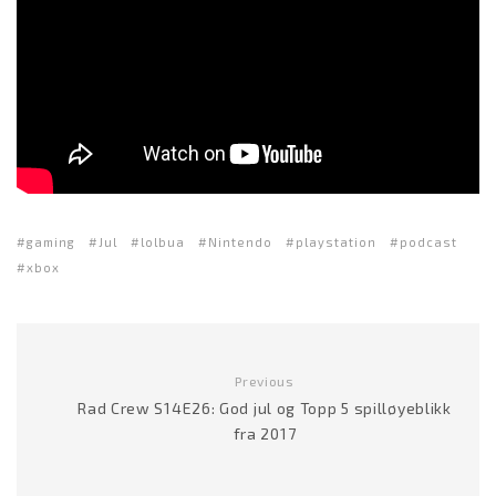
gaming
Jul
lolbua
Nintendo
playstation
podcast
xbox
Previous
Rad Crew S14E26: God jul og Topp 5 spilløyeblikk
fra 2017