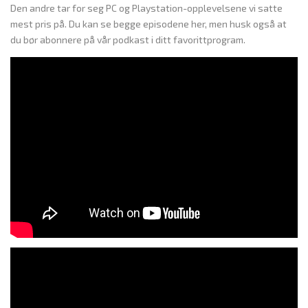
Den andre tar for seg PC og Playstation-opplevelsene vi satte
mest pris på. Du kan se begge episodene her, men husk også at
du bør abonnere på vår podkast i ditt favorittprogram.