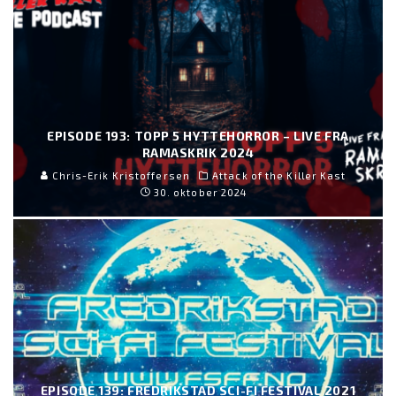
EPISODE 193: TOPP 5 HYTTEHORROR – LIVE FRA
RAMASKRIK 2024
Chris-Erik Kristoffersen
Attack of the Killer Kast
30. oktober 2024
EPISODE 139: FREDRIKSTAD SCI-FI FESTIVAL 2021