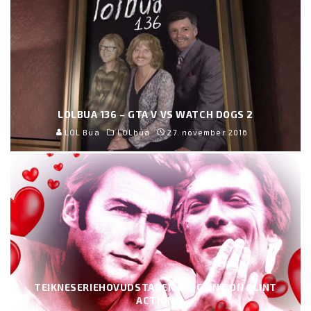
LOLBUA 136 – GTA V VS WATCH DOGS 2
LOL Bua
LOLbua
27. november 2016
TEIKNESERIEHOVUDSTADEN 62: CLINT ON CLINT
ACTION