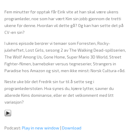
Fem minutter før opptak får Eirik vite at han skal være ukens
programleder, noe som har vært Kim sin jobb gjennom de tretti
ukene før denne. Hvordan vil dette gå? Og kan han sette det på
CV-en sin?
I ukens episode berører vi temaer som Forresten, Rocky-
juleheftet, Lost Girls, sesong 2 av The Walking Dead-spillserien,
The Wolf Among Us, Gone Home, Super Mario 3D World, Street
Fighter-filmen, barnebøker versus tegneserier, Strangers in
Paradise hos Amazon og sist, men ikke minst: Norsk Cultura-råd.
Neste uke blir det Fredrik sin tur til å sette seg i
programlederstolen. Hva synes du, kjære lytter, savner du
allerede Kims dominanse, eller er det velkomment med litt
variasjon?
Podcast:
Play in new window
|
Download