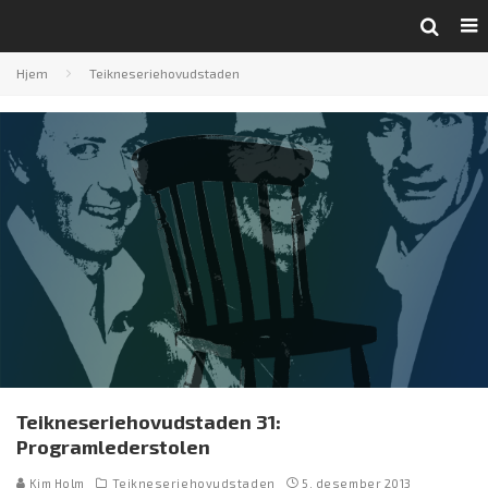
Hjem
Teikneseriehovudstaden
Teikneseriehovudstaden 31:
Programlederstolen
Kim Holm
Teikneseriehovudstaden
5. desember 2013