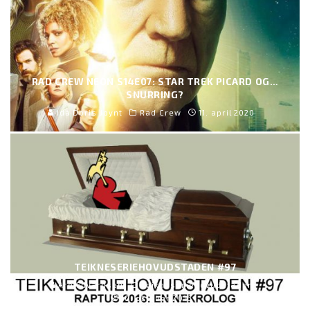
RAD CREW NEON S14E07: STAR TREK PICARD OG…
SNURRING?
Ida Doris Joynt
Rad Crew
11. april 2020
TEIKNESERIEHOVUDSTADEN #97
Are Edvardsen
Teikneseriehovudstaden
10. oktober 2016