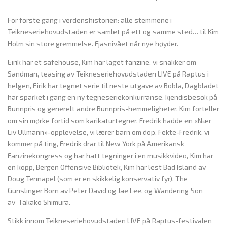
For første gang i verdenshistorien: alle stemmene i
Teikneseriehovudstaden er samlet på ett og samme sted… til Kim
Holm sin store gremmelse. Fjasnivået når nye høyder.
Eirik har et safehouse, Kim har laget fanzine, vi snakker om
Sandman, teasing av Teikneseriehovudstaden LIVE på Raptus i
helgen, Eirik har tegnet serie til neste utgave av Bobla, Dagbladet
har sparket i gang en ny tegneseriekonkurranse, kjendisbesøk på
Bunnpris og generelt andre Bunnpris-hemmeligheter, Kim forteller
om sin mørke fortid som karikaturtegner, Fredrik hadde en «Nær
Liv Ullmann»-opplevelse, vi lærer barn om dop, Fekte-Fredrik, vi
kommer på ting, Fredrik drar til New York på Amerikansk
Fanzinekongress og har hatt tegninger i en musikkvideo, Kim har
en kopp, Bergen Offensive Bibliotek, Kim har lest Bad Island av
Doug Tennapel (som er en skikkelig konservativ fyr), The
Gunslinger Born av Peter David og Jae Lee, og Wandering Son
av Takako Shimura.
Stikk innom Teikneseriehovudstaden LIVE på Raptus-festivalen