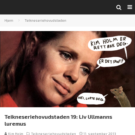
Hjem
Teikneseriehovudstaden
Teikneseriehovudstaden 19: Liv Ullmanns
luremus
Kim Holm
Teikneseriehovudstaden
11. september 2013