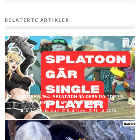
RELATERTE ARTIKLER
RAD CREW 764: SPLATOON RAIDERS OG TOPP 5
MARVEL-SPILL NOENSINNE
Jostein Hakestad
Rad Crew
31. juli 2026