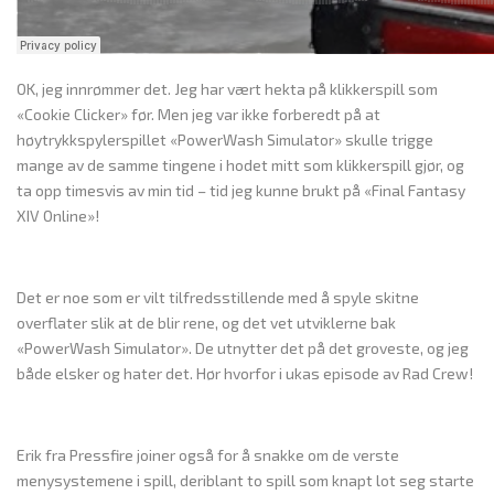
OK, jeg innrømmer det. Jeg har vært hekta på klikkerspill som
«Cookie Clicker» før. Men jeg var ikke forberedt på at
høytrykkspylerspillet «PowerWash Simulator» skulle trigge
mange av de samme tingene i hodet mitt som klikkerspill gjør, og
ta opp timesvis av min tid – tid jeg kunne brukt på «Final Fantasy
XIV Online»!
Det er noe som er vilt tilfredsstillende med å spyle skitne
overflater slik at de blir rene, og det vet utviklerne bak
«PowerWash Simulator». De utnytter det på det groveste, og jeg
både elsker og hater det. Hør hvorfor i ukas episode av Rad Crew!
Erik fra Pressfire joiner også for å snakke om de verste
menysystemene i spill, deriblant to spill som knapt lot seg starte