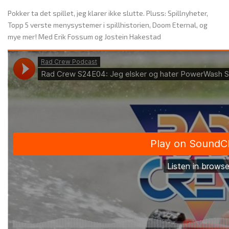
Pokker ta det spillet, jeg klarer ikke slutte. Pluss: Spillnyheter,
Topp 5 verste menysystemer i spillhistorien, Doom Eternal, og
mye mer! Med Erik Fossum og Jostein Hakestad