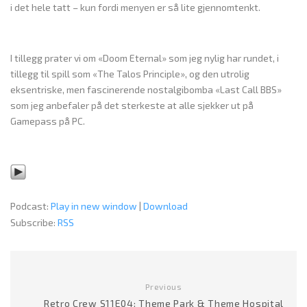
i det hele tatt – kun fordi menyen er så lite gjennomtenkt.
I tillegg prater vi om «Doom Eternal» som jeg nylig har rundet, i
tillegg til spill som «The Talos Principle», og den utrolig
eksentriske, men fascinerende nostalgibomba «Last Call BBS»
som jeg anbefaler på det sterkeste at alle sjekker ut på
Gamepass på PC.
Podcast:
Play in new window
|
Download
Subscribe:
RSS
Previous
Retro Crew S11E04: Theme Park & Theme Hospital