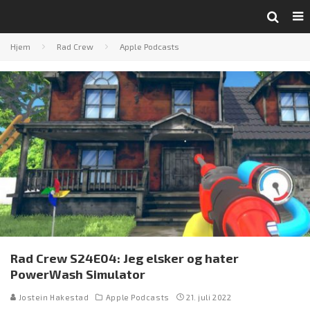
Hjem
Rad Crew
Apple Podcasts
Rad Crew S24E04: Jeg elsker og hater
PowerWash Simulator
Jostein Hakestad
Apple Podcasts
21. juli 2022