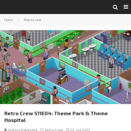
Hjem
RetroCrew
Retro Crew S11E04: Theme Park & Theme
Hospital
Jostein Hakestad
RetroCrew
20. juli 2022