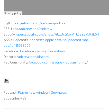
Støtt oss:
patreon.com/radcrewpodcast
RSS:
feed.radcrew.net/radcrew
Spotify:
open.spotify.com/show/4EzDcGCwVTlZZZEYqP3k6H
Apple Podcasts:
podcasts.apple.com/no/podcast/rad-…
ast/id415698006
Facebook:
facebook.com/radcrewshow
Discord:
radcrew.net/discord
Rad Community:
facebook.com/groups/radcommunity/
Podcast:
Play in new window
|
Download
Subscribe:
RSS