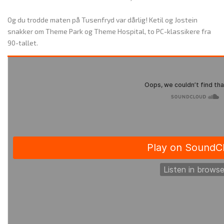
Og du trodde maten på Tusenfryd var dårlig! Ketil og Jostein
snakker om Theme Park og Theme Hospital, to PC-klassikere fra
90-tallet.