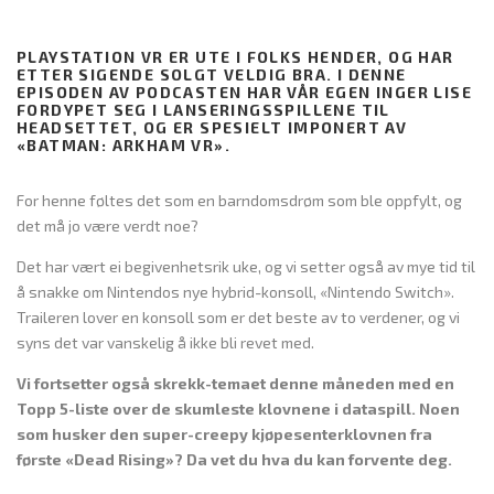
PLAYSTATION VR ER UTE I FOLKS HENDER, OG HAR
ETTER SIGENDE SOLGT VELDIG BRA. I DENNE
EPISODEN AV PODCASTEN HAR VÅR EGEN INGER LISE
FORDYPET SEG I LANSERINGSSPILLENE TIL
HEADSETTET, OG ER SPESIELT IMPONERT AV
«BATMAN: ARKHAM VR».
For henne føltes det som en barndomsdrøm som ble oppfylt, og
det må jo være verdt noe?
Det har vært ei begivenhetsrik uke, og vi setter også av mye tid til
å snakke om Nintendos nye hybrid-konsoll, «Nintendo Switch».
Traileren lover en konsoll som er det beste av to verdener, og vi
syns det var vanskelig å ikke bli revet med.
Vi fortsetter også skrekk-temaet denne måneden med en
Topp 5-liste over de skumleste klovnene i dataspill. Noen
som husker den super-creepy kjøpesenterklovnen fra
første «Dead Rising»? Da vet du hva du kan forvente deg.