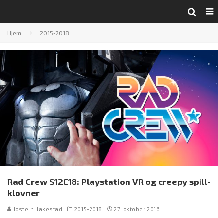
Hjem
2015-2018
Rad Crew S12E18: Playstation VR og creepy spill-
klovner
Jostein Hakestad
2015-2018
27. oktober 2016