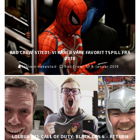
RAD CREW S17E01: VI KÅRER VÅRE FAVORITTSPILL FRA
2018
Jostein Hakestad
Rad Crew
9. januar 2019
LOLBUA 231: CALL OF DUTY: BLACK OPS 4 – RETURN