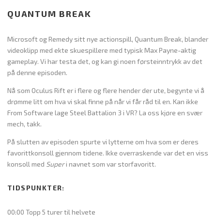
QUANTUM BREAK
Microsoft og Remedy sitt nye actionspill, Quantum Break, blander
videoklipp med ekte skuespillere med typisk Max Payne-aktig
gameplay. Vi har testa det, og kan gi noen førsteinntrykk av det
på denne episoden.
Nå som Oculus Rift er i flere og flere hender der ute, begynte vi å
drømme litt om hva vi skal finne på når vi får råd til en. Kan ikke
From Software lage Steel Battalion 3 i VR? La oss kjøre en svær
mech, takk.
På slutten av episoden spurte vi lytterne om hva som er deres
favorittkonsoll gjennom tidene. Ikke overraskende var det en viss
konsoll med
Super
i navnet som var storfavoritt.
TIDSPUNKTER:
00:00 Topp 5 turer til helvete