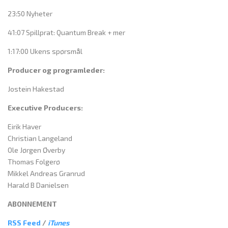
23:50 Nyheter
41:07 Spillprat: Quantum Break + mer
1:17:00 Ukens spørsmål
Producer og programleder:
Jostein Hakestad
Executive Producers:
Eirik Haver
Christian Langeland
Ole Jørgen Øverby
Thomas Folgerø
Mikkel Andreas Granrud
Harald B Danielsen
ABONNEMENT
RSS Feed
/
iTunes