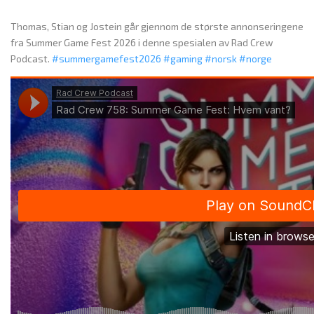
Thomas, Stian og Jostein går gjennom de største annonseringene
fra Summer Game Fest 2026 i denne spesialen av Rad Crew
Podcast.
#summergamefest2026
#gaming
#norsk
#norge