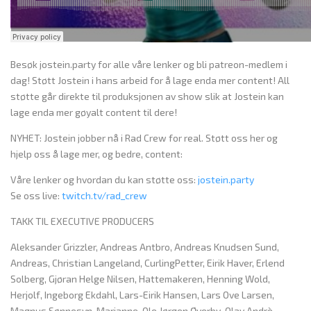
Besøk jostein.party for alle våre lenker og bli patreon-medlem i
dag! Støtt Jostein i hans arbeid for å lage enda mer content! All
støtte går direkte til produksjonen av show slik at Jostein kan
lage enda mer gøyalt content til dere!
NYHET: Jostein jobber nå i Rad Crew for real. Støtt oss her og
hjelp oss å lage mer, og bedre, content:
Våre lenker og hvordan du kan støtte oss:
jostein.party
Se oss live:
twitch.tv/rad_crew
TAKK TIL EXECUTIVE PRODUCERS
Aleksander Grizzler, Andreas Antbro, Andreas Knudsen Sund,
Andreas, Christian Langeland, CurlingPetter, Eirik Haver, Erlend
Solberg, Gjøran Helge Nilsen, Hattemakeren, Henning Wold,
Herjolf, Ingeborg Ekdahl, Lars-Eirik Hansen, Lars Ove Larsen,
Magnus Sønnesyn, Marianne, Ole Jørgen Øverby, Olav Andrè