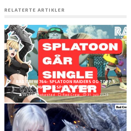
RELATERTE ARTIKLER
RAD CREW 764: SPLATOON RAIDERS OG TOPP 5
MARVEL-SPILL NOENSINNE
Jostein Hakestad
Rad Crew
31. juli 2026