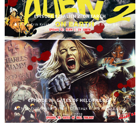
EPISODE 82: ALIEN 2: ON EARTH
Chris-Erik Kristoffersen
Attack of the Killer Kast
29. mai 2018
EPISODE 76: GATES OF HELL TRILOGY
Chris-Erik Kristoffersen
Attack of the Killer Kast
7. mars 2018