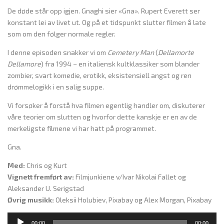
De døde står opp igjen. Gnaghi sier «Gna». Rupert Everett ser
konstant lei av livet ut. Og på et tidspunkt slutter filmen å late
som om den følger normale regler.
I denne episoden snakker vi om
Cemetery Man
(
Dellamorte
Dellamore
) fra 1994 – en italiensk kultklassiker som blander
zombier, svart komedie, erotikk, eksistensiell angst og ren
drømmelogikk i en salig suppe.
Vi forsøker å forstå hva filmen egentlig handler om, diskuterer
våre teorier om slutten og hvorfor dette kanskje er en av de
merkeligste filmene vi har hatt på programmet.
Gna.
Med:
Chris og Kurt
Vignett fremført av:
Filmjunkiene v/Ivar Nikolai Fallet og
Aleksander U. Serigstad
Øvrig musikk:
Oleksii Holubiev, Pixabay og Alex Morgan, Pixabay
L
00:00
00:00