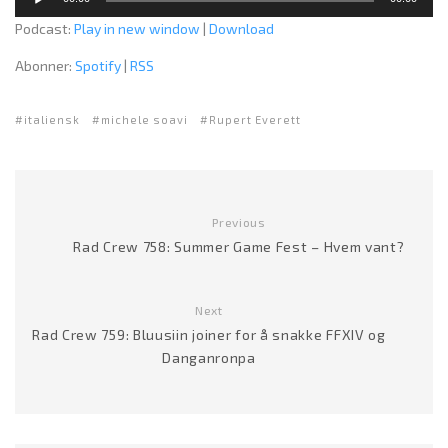
y
Podcast:
Play in new window
|
Download
d
a
Abonner:
Spotify
|
RSS
v
s
italiensk
michele soavi
Rupert Everett
p
i
l
l
e
Previous
r
Rad Crew 758: Summer Game Fest – Hvem vant?
Next
Rad Crew 759: Bluusiin joiner for å snakke FFXIV og
Danganronpa