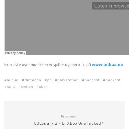
Finn liste over musikken vi spiller og mer info på
www.lolbua.no
lolbua
Nintendo
pc
playstation
podcast
podkast
spill
switch
xbox
Previous
LOLbua 142 – Er Xbox One fucked?