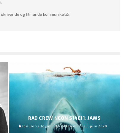
k
 skrivande og filmande kommunikatør.
A
RAD CREW NEON S14E11: JAWS
Ida Doris Joynt
Rad Crew
20. juni 2020