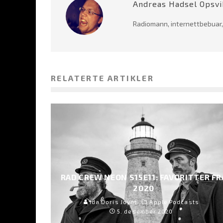
Andreas Hadsel Opsvi
Radiomann, internettbebuar,
RELATERTE ARTIKLER
RAD CREW NEON S15E11: FAVORITTER FR
2020
Ida Doris Joynt
Apple Podcasts
5. desember 2020