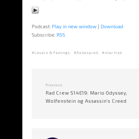
Podcast:
Play in new window
|
Download
Subscribe:
RSS
Lasers & Feelings
Rollesprell
star trek
Previous
Rad Crew S14E19: Mario Odyssey,
Wolfenstein og Assassin’s Creed