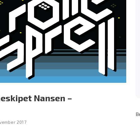
neskipet Nansen –
B
ovember 2017