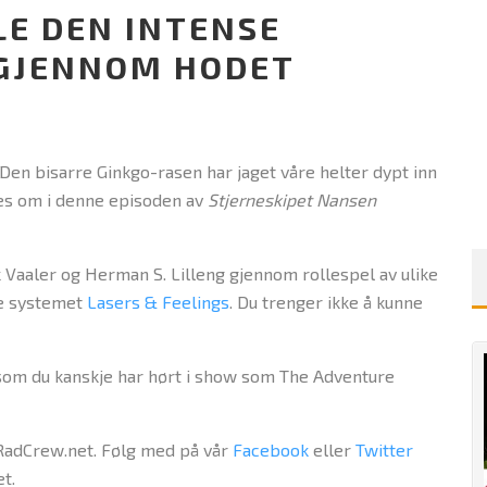
LE DEN INTENSE
 GJENNOM HODET
en bisarre Ginkgo-rasen har jaget våre helter dypt inn
des om i denne episoden av
Stjerneskipet Nansen
k Vaaler og Herman S. Lilleng gjennom rollespel av ulike
rte systemet
Lasers & Feelings
. Du trenger ikke å kunne
 som du kanskje har hørt i show som The Adventure
RadCrew.net. Følg med på vår
Facebook
eller
Twitter
t.