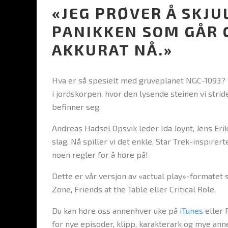
«JEG PRØVER Å SKJU
PANIKKEN SOM GÅR
AKKURAT NÅ.»
Hva er så spesielt med gruveplanet NGC-1093? D
i jordskorpen, hvor den lysende steinen vi stri
befinner seg.
Andreas Hadsel Opsvik leder Ida Joynt, Jens Eri
slag. Nå spiller vi det enkle, Star Trek-inspire
noen regler for å høre på!
Dette er vår versjon av «actual play»-formatet
Zone, Friends at the Table eller Critical Role.
Du kan høre oss annenhver uke på
iTunes
eller 
for nye episoder, klipp, karakterark og mye anne