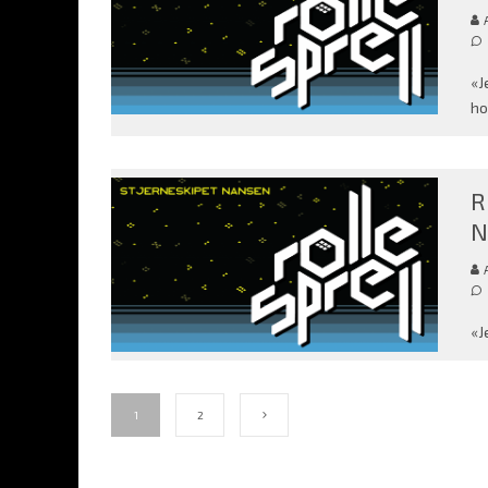
«J
ho
R
N
«J
1
2