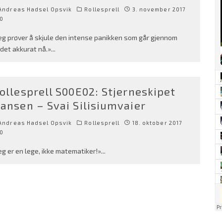
Andreas Hadsel Opsvik
Rollesprell
3. november 2017
0
eg prøver å skjule den intense panikken som går gjennom
det akkurat nå.»
...
ollesprell S00E02: Stjerneskipet
ansen – Svai Silisiumvaier
Andreas Hadsel Opsvik
Rollesprell
18. oktober 2017
0
eg er en lege, ikke matematiker!»
...