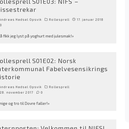
ollesprell S01E03: NIFS –
issestrekar
Andreas Hadsel Opsvik
Rollesprell
17. januar 2018
0
å fikk jeg lyst på yoghurt med julesmak!»
ollesprell S01E02: Norsk
nterkommunal Fabelvesensikrings
istorie
Andreas Hadsel Opsvik
Rollesprell
28. november 2017
0
nige og tro til Dovre faller!»
nternposten: Velkommen til NIFS!