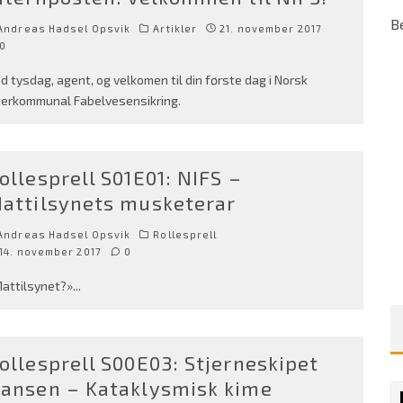
B
Andreas Hadsel Opsvik
Artikler
21. november 2017
0
d tysdag, agent, og velkomen til din første dag i Norsk
terkommunal Fabelvesensikring.
ollesprell S01E01: NIFS –
attilsynets musketerar
Andreas Hadsel Opsvik
Rollesprell
14. november 2017
0
attilsynet?»
...
ollesprell S00E03: Stjerneskipet
ansen – Kataklysmisk kime