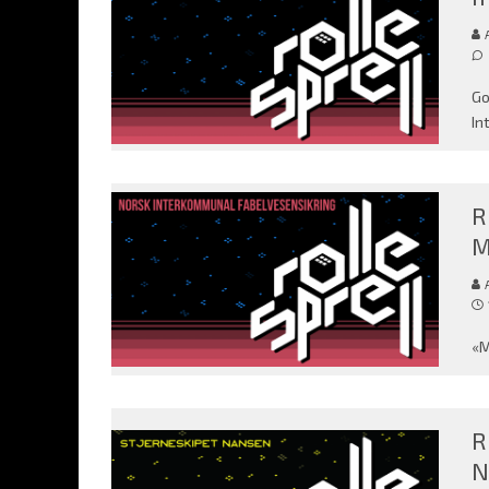
Go
In
R
M
«M
R
N