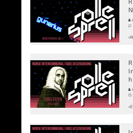
R
N
«N
R
I
h
«E
I