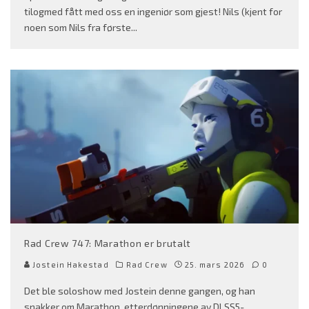
tilogmed fått med oss en ingeniør som gjest! Nils (kjent for
noen som Nils fra første
...
Rad Crew 747: Marathon er brutalt
Jostein Hakestad
Rad Crew
25. mars 2026
0
Det ble soloshow med Jostein denne gangen, og han
snakker om Marathon, etterdønningene av DLSS5-