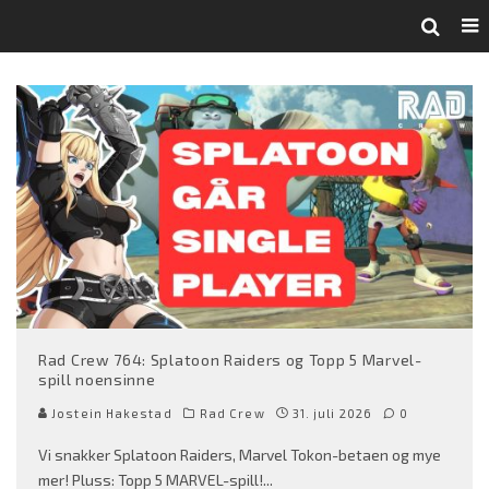
Rad Crew 764: Splatoon Raiders og Topp 5 Marvel-
spill noensinne
Jostein Hakestad
Rad Crew
31. juli 2026
0
Vi snakker Splatoon Raiders, Marvel Tokon-betaen og mye
mer! Pluss: Topp 5 MARVEL-spill!
...