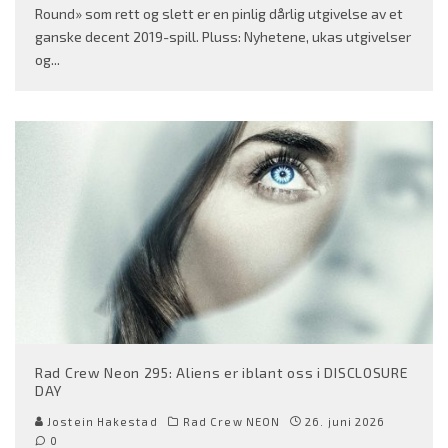
Round» som rett og slett er en pinlig dårlig utgivelse av et
ganske decent 2019-spill. Pluss: Nyhetene, ukas utgivelser
og
...
Rad Crew Neon 295: Aliens er iblant oss i DISCLOSURE
DAY
Jostein Hakestad
Rad Crew NEON
26. juni 2026
0