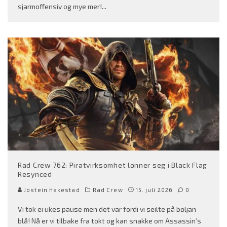
sjarmoffensiv og mye mer!
...
Rad Crew 762: Piratvirksomhet lønner seg i Black Flag
Resynced
Jostein Hakestad
Rad Crew
15. juli 2026
0
Vi tok ei ukes pause men det var fordi vi seilte på bøljan
blå! Nå er vi tilbake fra tokt og kan snakke om Assassin’s