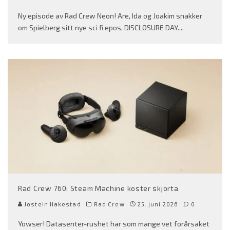
Ny episode av Rad Crew Neon! Are, Ida og Joakim snakker
om Spielberg sitt nye sci fi epos, DISCLOSURE DAY.
...
Rad Crew 760: Steam Machine koster skjorta
Jostein Hakestad
Rad Crew
25. juni 2026
0
Yowser! Datasenter-rushet har som mange vet forårsaket