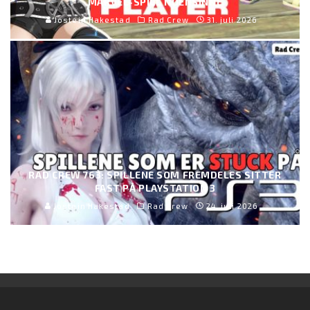
MARVEL-SPILL NOENSINNE
Jostein Hakestad
Rad Crew
31. juli 2026
RAD CREW 763: SPILLENE SOM FREMDELES SITTER
FAST PÅ PLAYSTATION 3
Jostein Hakestad
Rad Crew
24. juli 2026