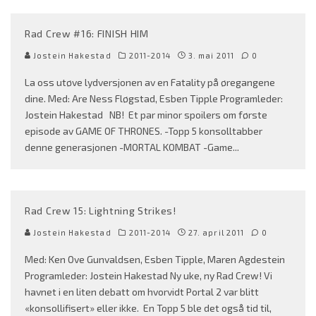
Rad Crew #16: FINISH HIM
Jostein Hakestad
2011-2014
3. mai 2011
0
La oss utøve lydversjonen av en Fatality på øregangene
dine. Med: Are Ness Fløgstad, Esben Tipple Programleder:
Jostein Hakestad NB! Et par minor spoilers om første
episode av GAME OF THRONES. -Topp 5 konsolltabber
denne generasjonen -MORTAL KOMBAT -Game
...
Rad Crew 15: Lightning Strikes!
Jostein Hakestad
2011-2014
27. april 2011
0
Med: Ken Ove Gunvaldsen, Esben Tipple, Maren Agdestein
Programleder: Jostein Hakestad Ny uke, ny Rad Crew! Vi
havnet i en liten debatt om hvorvidt Portal 2 var blitt
«konsollifisert» eller ikke. En Topp 5 ble det også tid til,