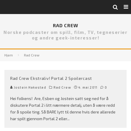
RAD CREW
Norske podcaster om spill, film, TV, tegneserier
og andre geek-interesser!
Hjem
Rad Crew
Rad Crew Ekstraliv! Portal 2 Spoilercast
Jostein Hakestad
Rad Crew
4. mai 2011
0
Hei folkens! Are, Esben og Jostein satt seg ned for å
diskutere Portal 2 i litt nærmere detalj, uten å være redd
for å spoile ting. Så BARE lytt til denne hvis dere allerede
har spilt gjennom Portal 2 eller
...