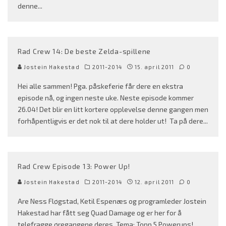
denne
...
Rad Crew 14: De beste Zelda-spillene
Jostein Hakestad
2011-2014
15. april 2011
0
Hei alle sammen! Pga. påskeferie får dere en ekstra
episode nå, og ingen neste uke. Neste episode kommer
26.04! Det blir en litt kortere opplevelse denne gangen men
forhåpentligvis er det nok til at dere holder ut! Ta på dere
...
Rad Crew Episode 13: Power Up!
Jostein Hakestad
2011-2014
12. april 2011
0
Are Ness Fløgstad, Ketil Espenæs og programleder Jostein
Hakestad har fått seg Quad Damage og er her for å
telefragge øregangene deres. Tema: Topp 5 Powerups!