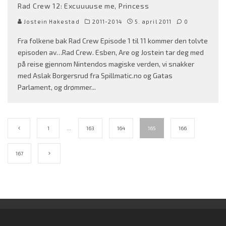
Rad Crew 12: Excuuuuse me, Princess
Jostein Hakestad
2011-2014
5. april 2011
0
Fra folkene bak Rad Crew Episode 1 til 11 kommer den tolvte
episoden av…Rad Crew. Esben, Are og Jostein tar deg med
på reise gjennom Nintendos magiske verden, vi snakker
med Aslak Borgersrud fra Spillmatic.no og Gatas
Parlament, og drømmer
...
1
…
163
164
165
166
167