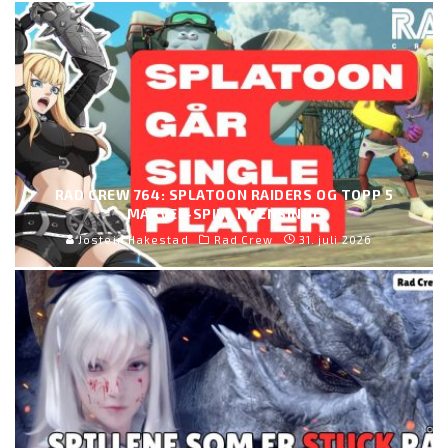
RAD CREW 764: SPLATOON RAIDERS OG TOPP 5
MARVEL-SPILL NOENSINNE
Jostein Hakestad
Rad Crew
31. juli 2026