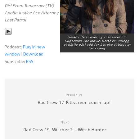
Girl From Tomorrow (TV)
Apollo Justice Ace Attorney
Lost Patrol
Smallville er over og vi snakker om
Superman The Movie. Dette er i tillegg
et dårlig påskudd for å bruke et bilde av
Podcast:
Play in new
Lana Lang.
window
|
Download
Subscribe:
RSS
Previous
Rad Crew 17: Killscreen comin’ up!
Next
Rad Crew 19: Witcher 2 – Witch Harder