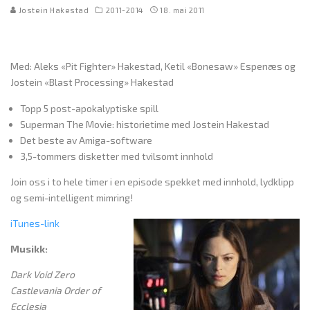
Jostein Hakestad
2011-2014
18. mai 2011
Med: Aleks «Pit Fighter» Hakestad, Ketil «Bonesaw» Espenæs og
Jostein «Blast Processing» Hakestad
Topp 5 post-apokalyptiske spill
Superman The Movie: historietime med Jostein Hakestad
Det beste av Amiga-software
3,5-tommers disketter med tvilsomt innhold
Join oss i to hele timer i en episode spekket med innhold, lydklipp
og semi-intelligent mimring!
iTunes-link
Musikk:
Dark Void Zero
Castlevania Order of
Ecclesia