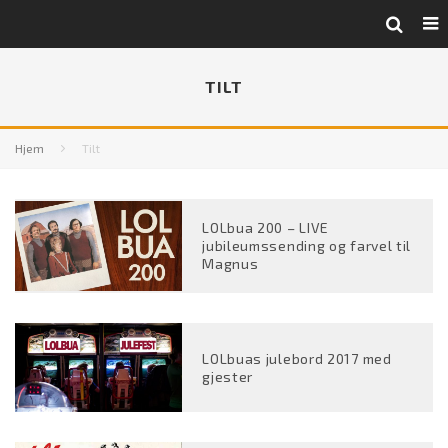
TILT
Hjem
Tilt
LOLbua 200 – LIVE
jubileumssending og farvel til
Magnus
LOLbuas julebord 2017 med
gjester