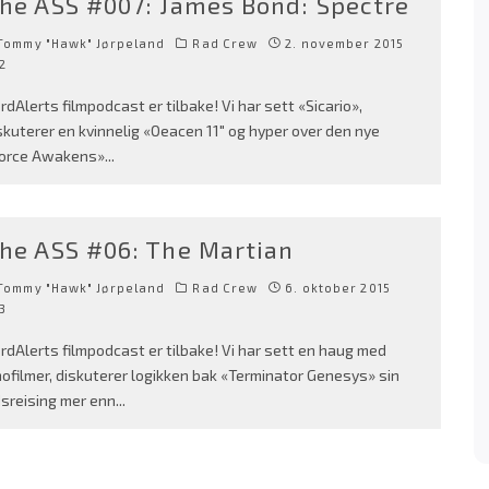
he ASS #007: James Bond: Spectre
Tommy "Hawk" Jørpeland
Rad Crew
2. november 2015
2
rdAlerts filmpodcast er tilbake! Vi har sett «Sicario»,
skuterer en kvinnelig «Oeacen 11″ og hyper over den nye
orce Awakens»
...
he ASS #06: The Martian
Tommy "Hawk" Jørpeland
Rad Crew
6. oktober 2015
3
rdAlerts filmpodcast er tilbake! Vi har sett en haug med
nofilmer, diskuterer logikken bak «Terminator Genesys» sin
dsreising mer enn
...