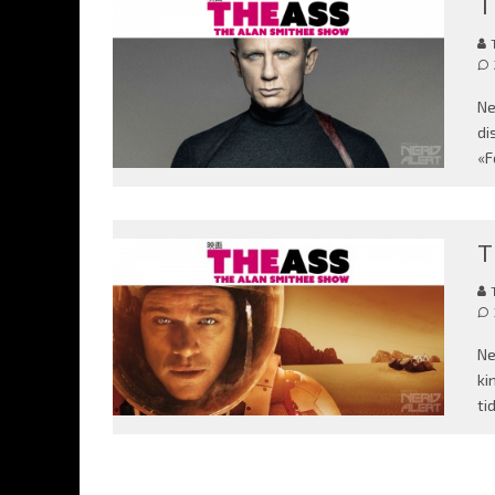
T
Ne
di
«F
T
Ne
ki
ti