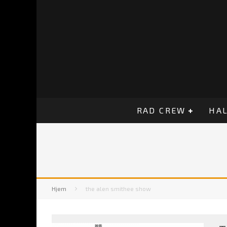
RAD CREW
HAL
Hjem
the alen smithee show