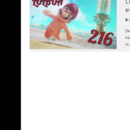
L
e
De
ka
vi
..