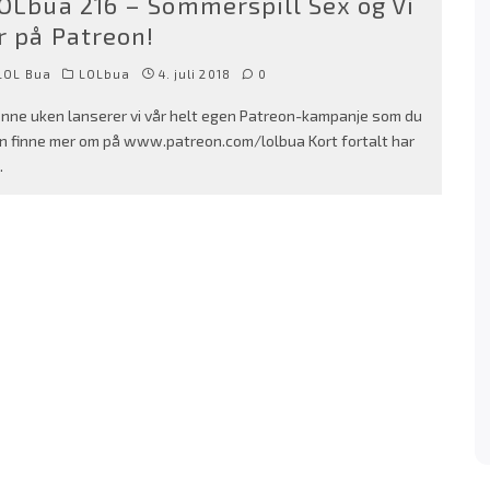
OLbua 216 – Sommerspill Sex og Vi
r på Patreon!
LOL Bua
LOLbua
4. juli 2018
0
nne uken lanserer vi vår helt egen Patreon-kampanje som du
n finne mer om på www.patreon.com/lolbua Kort fortalt har
.