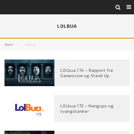
LOLBUA
Hjem
lolbua
LOLbua 174 – Rapport fra
Gamescom og Stand Up
LOLbua 172 – Hangups og
tvangstanker