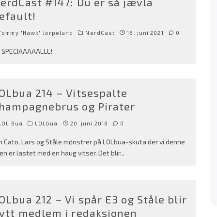
erdCast #147: Du er så jævla
efault!
Tommy "Hawk" Jørpeland
NerdCast
18. juni 2021
0
 SPECIAAAAALLL!
OLbua 214 – Vitsespalte
hampagnebrus og Pirater
LOL Bua
LOLbua
20. juni 2018
0
n Cato, Lars og Ståle mønstrer på LOLbua-skuta der vi denne
en er lastet med en haug vitser. Det blir
...
OLbua 212 – Vi spår E3 og Ståle blir
ytt medlem i redaksjonen