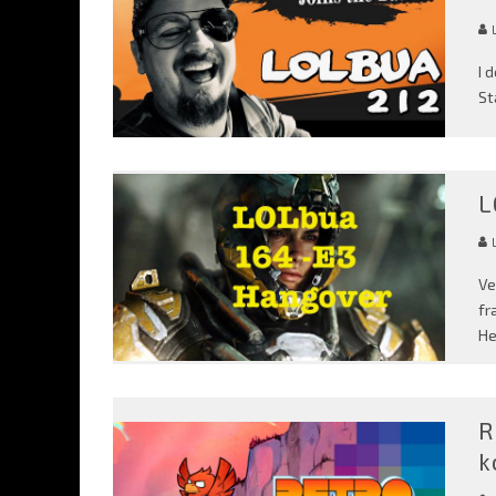
I 
St
L
Ve
fr
He
R
k