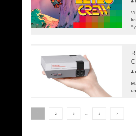
Vi
ko
Sy
R
C
Ma
un
1
2
3
…
5