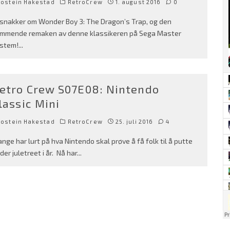
Jostein Hakestad
RetroCrew
1. august 2016
0
 snakker om Wonder Boy 3: The Dragon’s Trap, og den
mmende remaken av denne klassikeren på Sega Master
stem!
...
etro Crew S07E08: Nintendo
lassic Mini
Jostein Hakestad
RetroCrew
25. juli 2016
4
nge har lurt på hva Nintendo skal prøve å få folk til å putte
der juletreet i år. Nå har
...