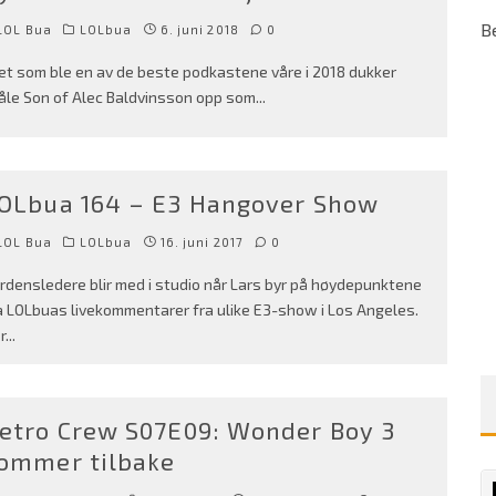
B
LOL Bua
LOLbua
6. juni 2018
0
det som ble en av de beste podkastene våre i 2018 dukker
åle Son of Alec Baldvinsson opp som
...
OLbua 164 – E3 Hangover Show
LOL Bua
LOLbua
16. juni 2017
0
rdensledere blir med i studio når Lars byr på høydepunktene
a LOLbuas livekommentarer fra ulike E3-show i Los Angeles.
r
...
etro Crew S07E09: Wonder Boy 3
ommer tilbake