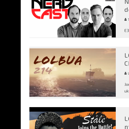
N
d
E3
L
C
Jo
uk
L
n