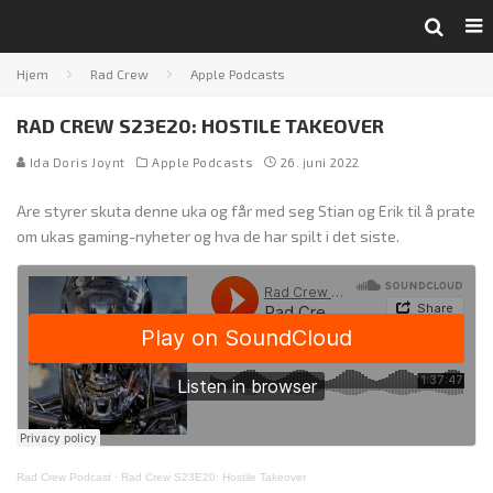
Hjem
Rad Crew
Apple Podcasts
RAD CREW S23E20: HOSTILE TAKEOVER
Ida Doris Joynt
Apple Podcasts
26. juni 2022
Are styrer skuta denne uka og får med seg Stian og Erik til å prate
om ukas gaming-nyheter og hva de har spilt i det siste.
Rad Crew Podcast
·
Rad Crew S23E20: Hostile Takeover