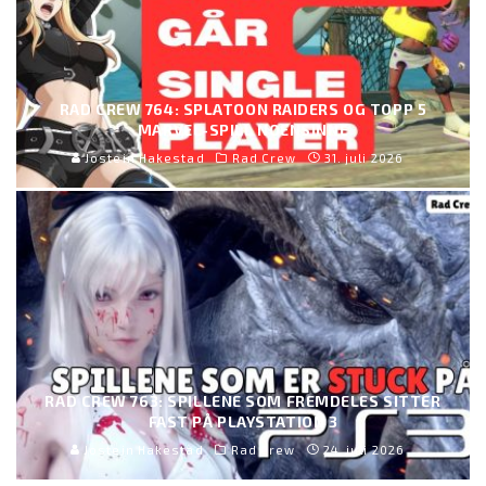
RAD CREW 764: SPLATOON RAIDERS OG TOPP 5
MARVEL-SPILL NOENSINNE
Jostein Hakestad
Rad Crew
31. juli 2026
RAD CREW 763: SPILLENE SOM FREMDELES SITTER
FAST PÅ PLAYSTATION 3
Jostein Hakestad
Rad Crew
24. juli 2026