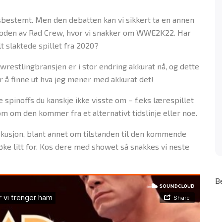
dsbestemt. Men den debatten kan vi sikkert ta en annen
isoden av Rad Crew, hvor vi snakker om WWE2K22. Har
t slaktede spillet fra 2020?
wrestlingbransjen er i stor endring akkurat nå, og dette
or å finne ut hva jeg mener med akkurat det!
ge spinoffs du kanskje ikke visste om – f.eks lærespillet
om om den kommer fra et alternativt tidslinje eller noe.
iskusjon, blant annet om tilstanden til den kommende
øke litt for. Kos dere med showet så snakkes vi neste
B