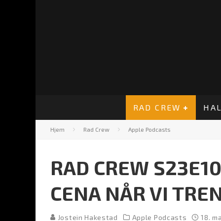
RAD CREW
HAL
Hjem
Rad Crew
Apple Podcasts
RAD CREW S23E10
CENA NÅR VI TRE
Jostein Hakestad
Apple Podcasts
18. m