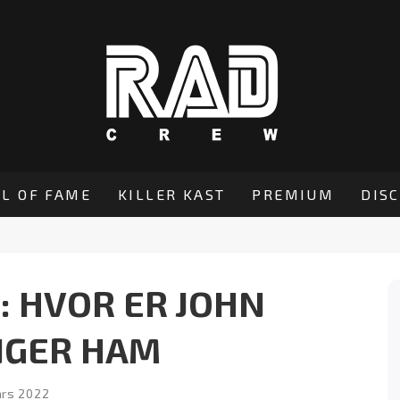
L OF FAME
KILLER KAST
PREMIUM
DIS
: HVOR ER JOHN
NGER HAM
ars 2022