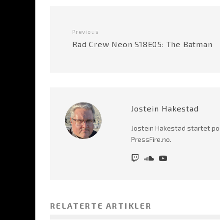
Previous
Rad Crew Neon S18E05: The Batman
Jostein Hakestad
Jostein Hakestad startet po
PressFire.no.
RELATERTE ARTIKLER