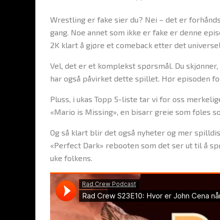
Wrestling er fake sier du? Nei – det er forhån
gang. Noe annet som ikke er fake er denne ep
2K klart å gjøre et comeback etter det universel
Vel, det er et komplekst spørsmål. Du skjønner, 
har også påvirket dette spillet. Hør episoden f
Pluss, i ukas Topp 5-liste tar vi for oss merkeli
«Mario is Missing», en bisarr greie som føles s
Og så klart blir det også nyheter og mer spilld
«Perfect Dark» rebooten som det ser ut til å sp
uke folkens.