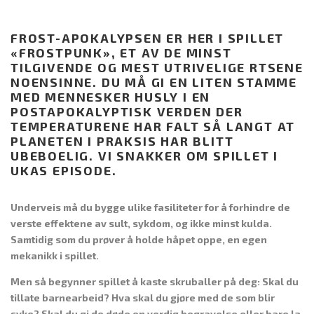
FROST-APOKALYPSEN ER HER I SPILLET
«FROSTPUNK», ET AV DE MINST
TILGIVENDE OG MEST UTRIVELIGE RTSENE
NOENSINNE. DU MÅ GI EN LITEN STAMME
MED MENNESKER HUSLY I EN
POSTAPOKALYPTISK VERDEN DER
TEMPERATURENE HAR FALT SÅ LANGT AT
PLANETEN I PRAKSIS HAR BLITT
UBEBOELIG. VI SNAKKER OM SPILLET I
UKAS EPISODE.
Underveis må du bygge ulike fasiliteter for å forhindre de
verste effektene av sult, sykdom, og ikke minst kulda.
Samtidig som du prøver å holde håpet oppe, en egen
mekanikk i spillet.
Men så begynner spillet å kaste skruballer på deg: Skal du
tillate barnearbeid? Hva skal du gjøre med de som blir
syke? Skal du gi de døde en verdig begravelse eller bare la