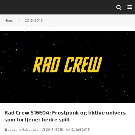
Hjem
2015-2018
Rad Crew S16E04: Frostpunk og fiktive univers
som fortjener bedre spill
Jostein Hakestad
2015-2018
12. juli 2018