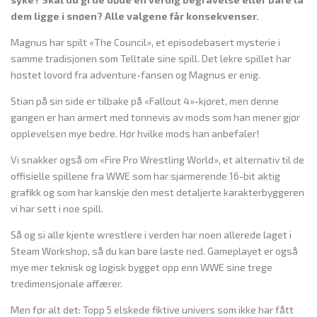
dem ligge i snøen? Alle valgene får konsekvenser.
Magnus har spilt «The Council», et episodebasert mysterie i
samme tradisjonen som Telltale sine spill. Det lekre spillet har
høstet lovord fra adventure-fansen og Magnus er enig.
Stian på sin side er tilbake på «Fallout 4»-kjøret, men denne
gangen er han armert med tonnevis av mods som han mener gjør
opplevelsen mye bedre. Hør hvilke mods han anbefaler!
Vi snakker også om «Fire Pro Wrestling World», et alternativ til de
offisielle spillene fra WWE som har sjarmerende 16-bit aktig
grafikk og som har kanskje den mest detaljerte karakterbyggeren
vi har sett i noe spill.
Så og si alle kjente wrestlere i verden har noen allerede laget i
Steam Workshop, så du kan bare laste ned. Gameplayet er også
mye mer teknisk og logisk bygget opp enn WWE sine trege
tredimensjonale affærer.
Men før alt det: Topp 5 elskede fiktive univers som ikke har fått