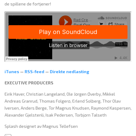
de spillene de fortjener!
iTunes
—
RSS-feed
—
Direkte nedlasting
EXECUTIVE PRODUCERS
Eirik Haver, Christian Langeland, Ole Jørgen Øverby, Mikkel
Andreas Granrud, Thomas Folgerø, Erlend Solberg, Thor Olav
Iversen, Anders Berge, Tor Magnus Knudsen, Raymond Kaspersen,
Alexander Gjelstenli, Isak Pedersen, Torbjørn Talseth
Splash designet av Magnus Tellefsen