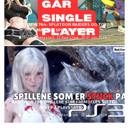
RAD CREW 764: SPLATOON RAIDERS OG TOPP 5
MARVEL-SPILL NOENSINNE
Jostein Hakestad
Rad Crew
31. juli 2026
RAD CREW 763: SPILLENE SOM FREMDELES SITTER
FAST PÅ PLAYSTATION 3
Jostein Hakestad
Rad Crew
24. juli 2026