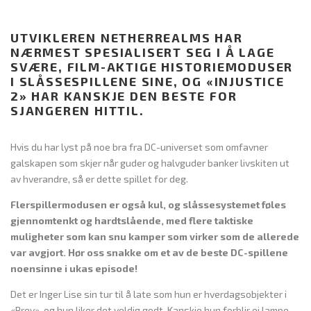
UTVIKLEREN NETHERREALMS HAR
NÆRMEST SPESIALISERT SEG I Å LAGE
SVÆRE, FILM-AKTIGE HISTORIEMODUSER
I SLÅSSESPILLENE SINE, OG «INJUSTICE
2» HAR KANSKJE DEN BESTE FOR
SJANGEREN HITTIL.
Hvis du har lyst på noe bra fra DC-universet som omfavner
galskapen som skjer når guder og halvguder banker livskiten ut
av hverandre, så er dette spillet for deg.
Flerspillermodusen er også kul, og slåssesystemet føles
gjennomtenkt og hardtslående, med flere taktiske
muligheter som kan snu kamper som virker som de allerede
var avgjort. Hør oss snakke om et av de beste DC-spillene
noensinne i ukas episode!
Det er Inger Lise sin tur til å late som hun er hverdagsobjekter i
«Prey», og hun liker det veldig godt. Kanskje hun forblir ei lampe