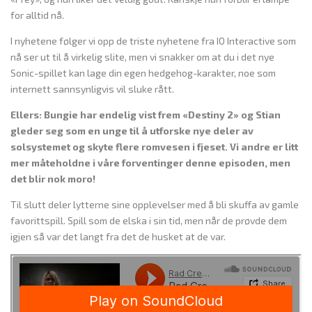
for alltid nå.
I nyhetene følger vi opp de triste nyhetene fra IO Interactive som
nå ser ut til å virkelig slite, men vi snakker om at du i det nye
Sonic-spillet kan lage din egen hedgehog-karakter, noe som
internett sannsynligvis vil sluke rått.
Ellers: Bungie har endelig vist frem «Destiny 2» og Stian
gleder seg som en unge til å utforske nye deler av
solsystemet og skyte flere romvesen i fjeset. Vi andre er litt
mer måteholdne i våre forventinger denne episoden, men
det blir nok moro!
Til slutt deler lytterne sine opplevelser med å bli skuffa av gamle
favorittspill. Spill som de elska i sin tid, men når de prøvde dem
igjen så var det langt fra det de husket at de var.