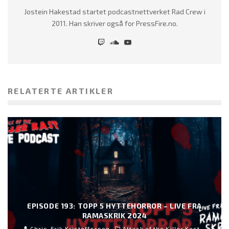
Jostein Hakestad startet podcastnettverket Rad Crew i
2011. Han skriver også for PressFire.no.
RELATERTE ARTIKLER
EPISODE 193: TOPP 5 HYTTEHORROR – LIVE FRA
RAMASKRIK 2024
Chris-Erik Kristoffersen
Attack of the Killer Kast