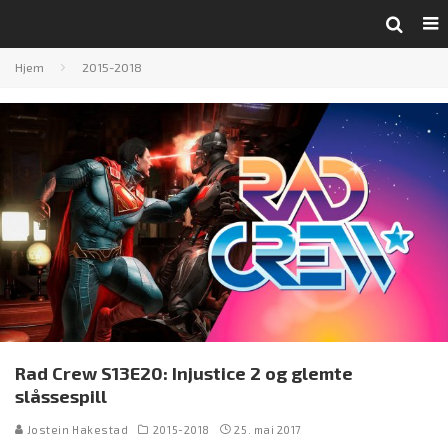
Hjem
2015-2018
Rad Crew S13E20: Injustice 2 og glemte
slåssespill
Jostein Hakestad
2015-2018
25. mai 2017