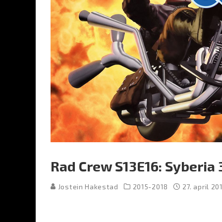
Rad Crew S13E16: Syberia
Jostein Hakestad
2015-2018
27. april 20