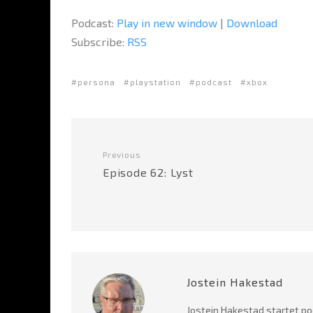
Podcast:
Play in new window
|
Download
Subscribe:
RSS
persona
playstation
podcast
xbox
Previous
Episode 62: Lyst
Jostein Hakestad
Jostein Hakestad startet po