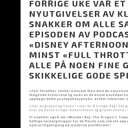
FORRIGE UKE VAR ET
NYUTGIVELSER AV KL
SNAKKER OM ALLE S
EPISODEN AV PODCA
«DISNEY AFTERNOON
MINST «FULL THROT
ALLE PÅ NOEN FINE
SKIKKELIGE GODE SPI
«Full Throttle» skilter kanskje ikke med de spissest
fengende historiene og noen av de beste hovedperson
oppdage dette postapokalyptiske, asfalt-luktende, o
Liker du grappling hooks? Liker du å svinge deg? Det g
over de beste svinge-mekanikkene og gripekrokene i 
Vi snakker også om «Wonder Boy: The Dragon’s Trap
heftige nostalgitripper for de fleste som vokste opp
spillet tilgjengelig på moderne plattformer!