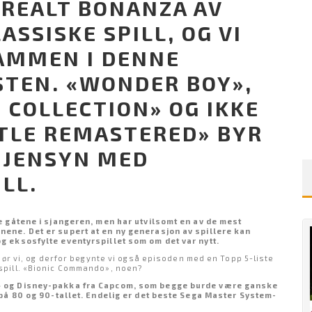
 REALT BONANZA AV
ASSISKE SPILL, OG VI
AMMEN I DENNE
STEN. «WONDER BOY»,
 COLLECTION» OG IKKE
TLE REMASTERED» BYR
 GJENSYN MED
LL.
e gåtene i sjangeren, men har utvilsomt en av de mest
ene. Det er supert at en ny generasjon av spillere kan
g eksosfylte eventyrspillet som om det var nytt.
jør vi, og derfor begynte vi også episoden med en Topp 5-liste
spill. «Bionic Commando», noen?
» og Disney-pakka fra Capcom, som begge burde være ganske
 på 80 og 90-tallet. Endelig er det beste Sega Master System-