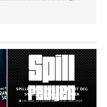
SPILLREVYEN: SPILLET SOM LOT DEG
STABLE AFRIKANSKE SLAVER
LOL Bua
Spillrevyen
22. juni 2020