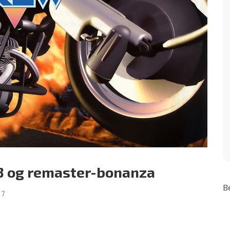
 3 og remaster-bonanza
B
17