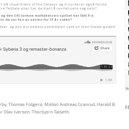
rt på «Guardians of the Galaxy» og vi vurderer også første
e Telltale eller har de klart å revitalisere seg selv?
 og den litt lunkne mottakelsen spillet har fått fra
is du var fan av serien for 15 år siden?
ill-ideer, og den morsomste kandidaten vant en liten Steam-godbit
verby, Thomas Folgerø, Mikkel Andreas Granrud, Harald B
F
 Olav Iversen, Thorbjørn Talseth.