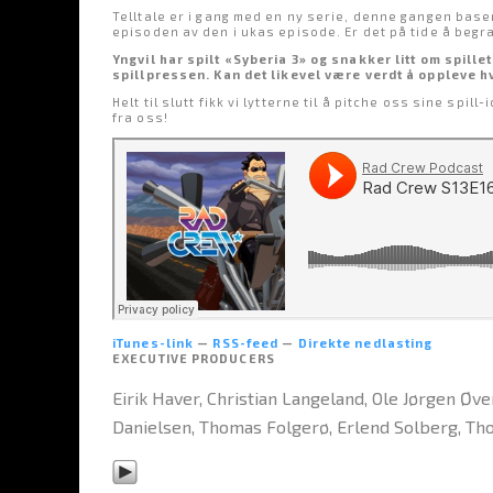
Telltale er i gang med en ny serie, denne gangen base
episoden av den i ukas episode. Er det på tide å begrav
Yngvil har spilt «Syberia 3» og snakker litt om spillet
spillpressen. Kan det likevel være verdt å oppleve hv
Helt til slutt fikk vi lytterne til å pitche oss sine sp
fra oss!
iTunes-link
—
RSS-feed
—
Direkte nedlasting
EXECUTIVE PRODUCERS
Eirik Haver, Christian Langeland, Ole Jørgen Ø
Danielsen, Thomas Folgerø, Erlend Solberg, Thor