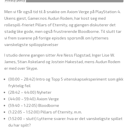
Men vi får også tid til å snakke om Axiom Verge på PlayStation 4.
Ukens gjest, Gamer.nos Audun Rodem, har kost seg med
rollespill-frieriet Pillars of Eternity, og gjengen diskuterer det
stadig like gode, men også frustrerende Bloodborne. Til slutt tar
vi frem svarene på forrige episdes spørsmål om lytternes
vanskeligste spillopplevelser
I studio denne gangen sitter Are Ness Fløgstad, Inger Lise W.
James, Stian Askeland og Jostein Hakestad, mens Audun Rodem
er med over Skype.
(00:00 – 28:42) Intro og Topp 5 vitenskapseksperiment som gikk
fryktelig feil
(28:42 – 44:00) Nyheter
(44:00 – 59:40) Axiom Verge
(59:40 – 1:22:05) Bloodborne
(1:22:05 – 1:52:00) Pillars of Eternity, m.m.
(1:52:00 – slutt) Lytterne svarer: hva er det vanskeligste spillet
du har spilt?