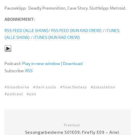
Pauseklipp: Deadly Premonition, Cave Story. Sluttklipp: Metroid.
ABONNEMENT:
RSS FEED (ALLE SHOW)
/
RSS FEED (KUN RAD CREW)
/
iTUNES
(ALLE SHOW)
/
iTUNES (KUN RAD CREW)
Podcast:
Play in new window
|
Download
Subscribe:
RSS
bloodborne
dark souls
final fantasy
playstation
podcast
ps4
Previous
Sesongarbeiderne S01E09: Firefly E09 – Ariel