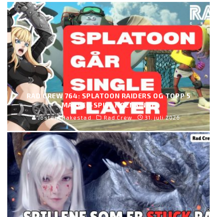
RAD CREW 764: SPLATOON RAIDERS OG TOPP 5
MARVEL-SPILL NOENSINNE
Jostein Hakestad
Rad Crew
31. juli 2026