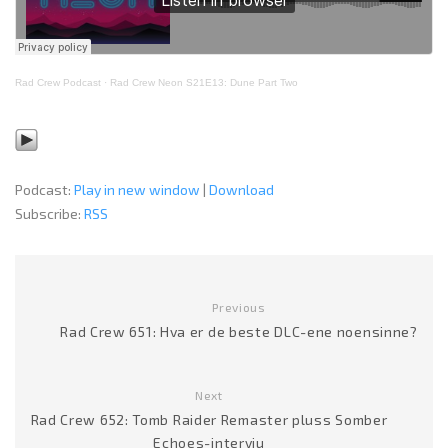
Rad Crew Podcast
·
Rad Crew Neon S21E13: Dune Part Two
Podcast:
Play in new window
|
Download
Subscribe:
RSS
Previous
Rad Crew 651: Hva er de beste DLC-ene noensinne?
Next
Rad Crew 652: Tomb Raider Remaster pluss Somber
Echoes-intervju