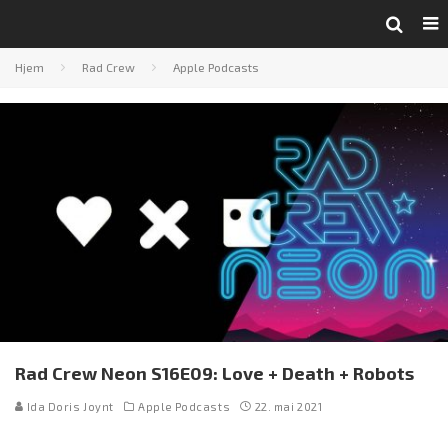
Hjem
Rad Crew
Apple Podcasts
Rad Crew Neon S16E09: Love + Death + Robots
Ida Doris Joynt
Apple Podcasts
22. mai 2021