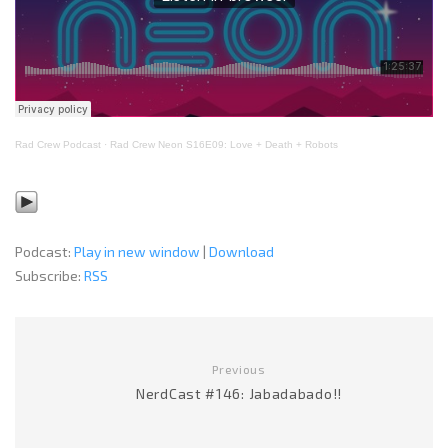
Rad Crew Podcast
·
Rad Crew Neon S16E09: Love + Death + Robots
Podcast:
Play in new window
|
Download
Subscribe:
RSS
Previous
NerdCast #146: Jabadabado!!