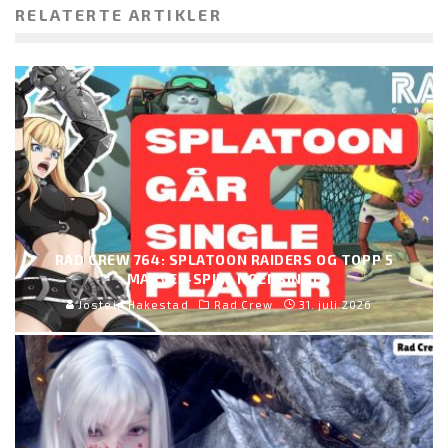
RELATERTE ARTIKLER
RAD CREW 764: SPLATOON RAIDERS OG TOPP 5
MARVEL-SPILL NOENSINNE
Jostein Hakestad
Rad Crew
31. juli 2026