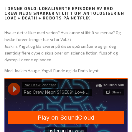
I DENNE OSLO-LOKALISERTE EPISODEN AV RAD
CREW NEON SNAKKER VI LITT OM ANTOLOGISERIEN
LOVE + DEATH + ROBOTS PÅ NETFLIX.
Hva er det vi liker med serien? Hva kunne vi likt å se mer av? Og
hvilke forventninger har vi for Vol.3?
Joakim, Yngvil og Ida svarer på disse spørsmålene og gir deg
samtidig flere dype diskusjoner om science fiction, filosofi og
dystopi i denne episoden.
Med: Joakim Hauge, Yngvil Runde og Ida Doris Joynt