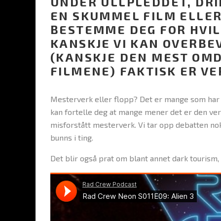
UNDER ULLPLEDDET, DRI
EN SKUMMEL FILM ELLER 
BESTEMME DEG FOR HVIL
KANSKJE VI KAN OVERBEV
(KANSKJE DEN MEST OMD
FILMENE) FAKTISK ER VE
Mesterverk eller flopp? Det er mange som har 
kan fortelle deg at mange mener det er den ver
misforstått mesterverk. Vi tar opp debatten no
bunns i ting.
Det blir også prat om blant annet dark tourism