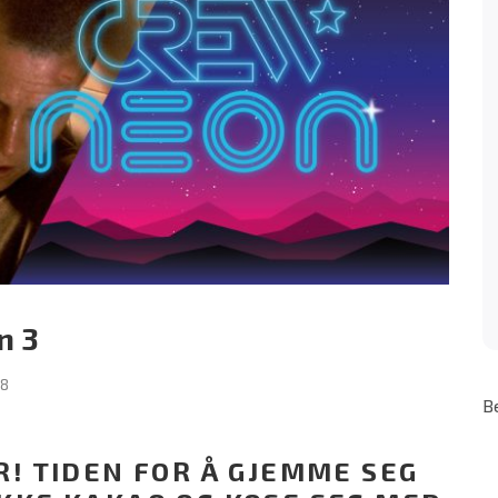
n 3
18
B
! TIDEN FOR Å GJEMME SEG