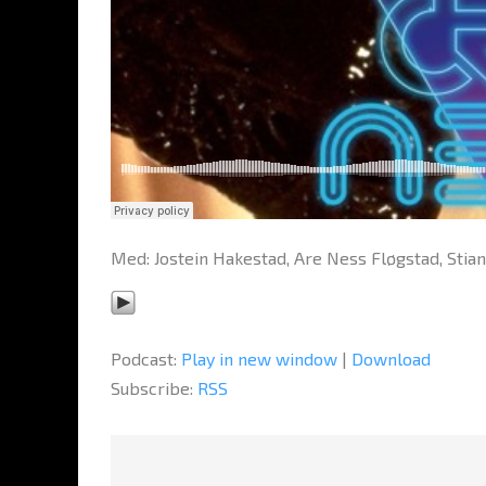
Med: Jostein Hakestad, Are Ness Fløgstad, Stian
Podcast:
Play in new window
|
Download
Subscribe:
RSS