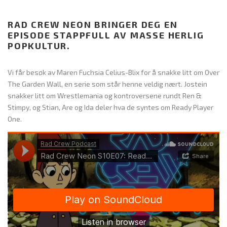
RAD CREW NEON BRINGER DEG EN
EPISODE STAPPFULL AV MASSE HERLIG
POPKULTUR.
Vi får besøk av Maren Fuchsia Celius-Blix for å snakke litt om Over
The Garden Wall, en serie som står henne veldig nært. Jostein
snakker litt om Wrestlemania og kontroversene rundt Ren &
Stimpy, og Stian, Are og Ida deler hva de syntes om Ready Player
One.