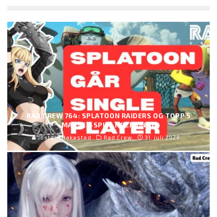
RAD CREW 764: SPLATOON RAIDERS OG TOPP 5
MARVEL-SPILL NOENSINNE
Jostein Hakestad
Rad Crew
31. juli 2026