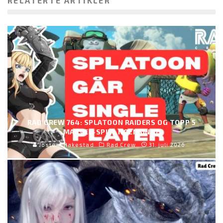
RELATERTE ARTIKLER
RAD CREW 764: SPLATOON RAIDERS OG TOPP 5
MARVEL-SPILL NOENSINNE
Jostein Hakestad
Rad Crew
31. juli 2026