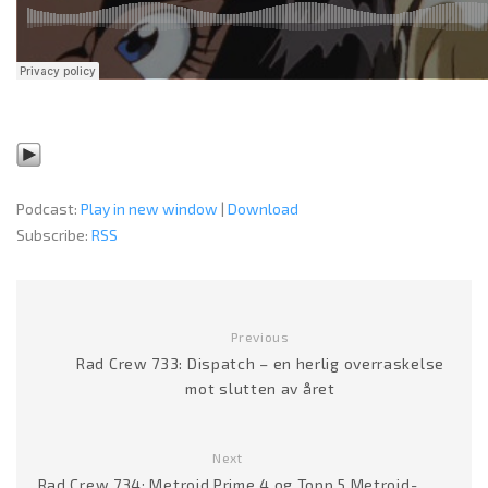
Podcast:
Play in new window
|
Download
Subscribe:
RSS
Previous
Rad Crew 733: Dispatch – en herlig overraskelse
mot slutten av året
Next
Rad Crew 734: Metroid Prime 4 og Topp 5 Metroid-