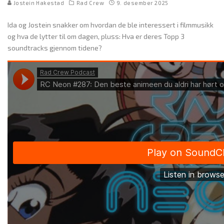
Jostein Hakestad
Rad Crew
9. desember 2025
Ida og Jostein snakker om hvordan de ble interessert i filmmusikk
og hva de lytter til om dagen, pluss: Hva er deres Topp 3
soundtracks gjennom tidene?