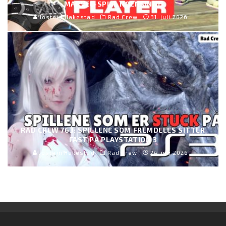
MARVEL-SPILL NOENSINNE
Jostein Hakestad
Rad Crew
31. juli 2026
RAD CREW 763: SPILLENE SOM FREMDELES SITTER
FAST PÅ PLAYSTATION 3
Jostein Hakestad
Rad Crew
24. juli 2026