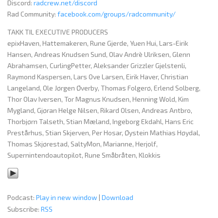
Discord:
radcrew.net/discord
Rad Community:
facebook.com/groups/radcommunity/
TAKK TIL EXECUTIVE PRODUCERS
epixHaven, Hattemakeren, Rune Gjerde, Yuen Hui, Lars-Eirik
Hansen, Andreas Knudsen Sund, Olav Andrè Ulriksen, Glenn
Abrahamsen, CurlingPetter, Aleksander Grizzler Gjelstenli,
Raymond Kaspersen, Lars Ove Larsen, Eirik Haver, Christian
Langeland, Ole Jørgen Øverby, Thomas Folgerø, Erlend Solberg,
Thor Olav Iversen, Tor Magnus Knudsen, Henning Wold, Kim
Mygland, Gjøran Helge Nilsen, Rikard Olsen, Andreas Antbro,
Thorbjørn Talseth, Stian Mæland, Ingeborg Ekdahl, Hans Eric
Prestårhus, Stian Skjerven, Per Hosar, Øystein Mathias Høydal,
Thomas Skjørestad, SaltyMon, Marianne, Herjolf,
Supernintendoautopilot, Rune Småbråten, Klokkis
Podcast:
Play in new window
|
Download
Subscribe:
RSS