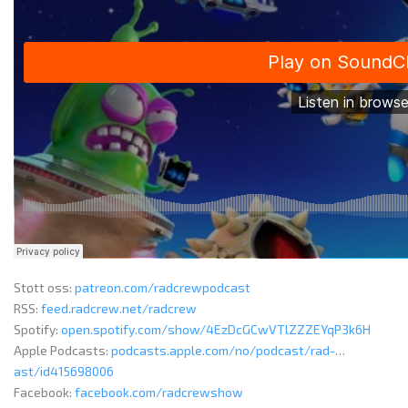
Støtt oss:
patreon.com/radcrewpodcast
RSS:
feed.radcrew.net/radcrew
Spotify:
open.spotify.com/show/4EzDcGCwVTlZZZEYqP3k6H
Apple Podcasts:
podcasts.apple.com/no/podcast/rad-…
ast/id415698006
Facebook:
facebook.com/radcrewshow