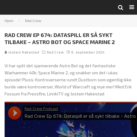
Hjem
Rad Crew
RAD CREW EP 674: DATASPILL ER SÅ SYKT
TILBAKE – ASTRO BOT OG SPACE MARINE 2
Jostein Hakestad
Rad Crew
6. september 2024
Vi har spilt det sjarmerende Astro Bot og det fantastiske
Warhammer 40k: Space Marine 2, og snakker om det i ukas
episode! Pluss: Kontroverserne rundt Dustborn som egentlig ikke
burde være kontroverser, World of Warcraft og mye mer! Med Erik
Fossum fra Pressfire, LinnkiTV og Jostein Hakestad