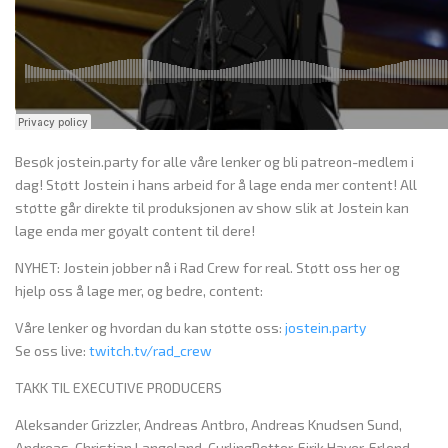
Besøk jostein.party for alle våre lenker og bli patreon-medlem i
dag! Støtt Jostein i hans arbeid for å lage enda mer content! All
støtte går direkte til produksjonen av show slik at Jostein kan
lage enda mer gøyalt content til dere!
NYHET: Jostein jobber nå i Rad Crew for real. Støtt oss her og
hjelp oss å lage mer, og bedre, content:
Våre lenker og hvordan du kan støtte oss:
jostein.party
Se oss live:
twitch.tv/rad_crew
TAKK TIL EXECUTIVE PRODUCERS
Aleksander Grizzler, Andreas Antbro, Andreas Knudsen Sund,
Andreas, Christian Langeland, CurlingPetter, Eirik Haver, Erlend