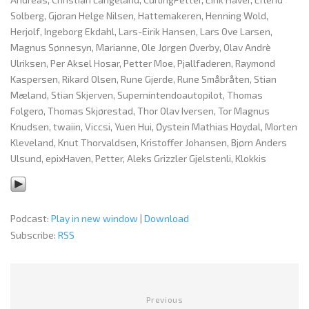
Solberg, Gjøran Helge Nilsen, Hattemakeren, Henning Wold,
Herjolf, Ingeborg Ekdahl, Lars-Eirik Hansen, Lars Ove Larsen,
Magnus Sønnesyn, Marianne, Ole Jørgen Øverby, Olav Andrè
Ulriksen, Per Aksel Hosar, Petter Moe, Pjallfaderen, Raymond
Kaspersen, Rikard Olsen, Rune Gjerde, Rune Småbråten, Stian
Mæland, Stian Skjerven, Supernintendoautopilot, Thomas
Folgerø, Thomas Skjørestad, Thor Olav Iversen, Tor Magnus
Knudsen, twaiin, Viccsi, Yuen Hui, Øystein Mathias Høydal, Morten
Kleveland, Knut Thorvaldsen, Kristoffer Johansen, Bjørn Anders
Ulsund, epixHaven, Petter, Aleks Grizzler Gjelstenli, Klokkis
Podcast:
Play in new window
|
Download
Subscribe:
RSS
Previous