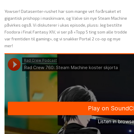
Yowser! Datasenter-rushet har som mange vet forårsaket et
gigantisk prishopp i maskinvare, og Valve sin nye Steam Machine
påvirkes også. Vi diskuterer i ukas episode, pluss: Jeg bestilte
Foodora i Final Fantasy XIV, vi ser på «Topp 5 ting som alle trodde
var fremtiden til gaming», og vi snakker Portal 2 co-op og mye
mer!