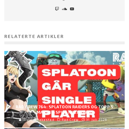
RELATERTE ARTIKLER
RAD CREW 764: SPLATOON RAIDERS OG TOPP 5
MARVEL-SPILL NOENSINNE
Jostein Hakestad
Rad Crew
31. juli 2026