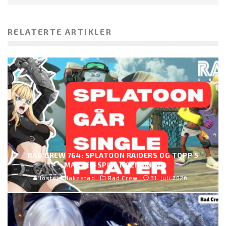
RELATERTE ARTIKLER
RAD CREW 764: SPLATOON RAIDERS OG TOPP 5
MARVEL-SPILL NOENSINNE
Jostein Hakestad
Rad Crew
31. juli 2026