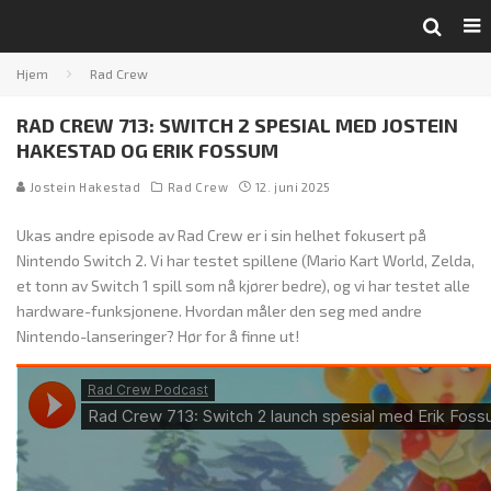
Hjem
Rad Crew
RAD CREW 713: SWITCH 2 SPESIAL MED JOSTEIN
HAKESTAD OG ERIK FOSSUM
Jostein Hakestad
Rad Crew
12. juni 2025
Ukas andre episode av Rad Crew er i sin helhet fokusert på
Nintendo Switch 2. Vi har testet spillene (Mario Kart World, Zelda,
et tonn av Switch 1 spill som nå kjører bedre), og vi har testet alle
hardware-funksjonene. Hvordan måler den seg med andre
Nintendo-lanseringer? Hør for å finne ut!