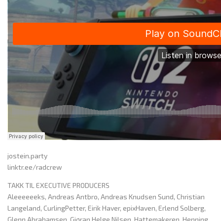
jostein.party
linktr.ee/radcrew
TAKK TIL EXECUTIVE PRODUCERS
Aleeeeeeks, Andreas Antbro, Andreas Knudsen Sund, Christian
Langeland, CurlingPetter, Eirik Haver, epixHaven, Erlend Solberg,
Glenn Abrahamsen, Gjøran Helge Nilsen, Hattemakeren, Henning