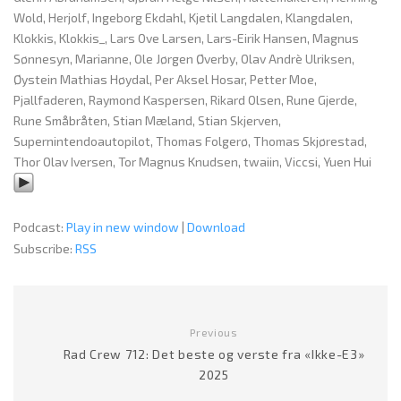
Wold, Herjolf, Ingeborg Ekdahl, Kjetil Langdalen, Klangdalen,
Klokkis, Klokkis_, Lars Ove Larsen, Lars-Eirik Hansen, Magnus
Sønnesyn, Marianne, Ole Jørgen Øverby, Olav Andrè Ulriksen,
Øystein Mathias Høydal, Per Aksel Hosar, Petter Moe,
Pjallfaderen, Raymond Kaspersen, Rikard Olsen, Rune Gjerde,
Rune Småbråten, Stian Mæland, Stian Skjerven,
Supernintendoautopilot, Thomas Folgerø, Thomas Skjørestad,
Thor Olav Iversen, Tor Magnus Knudsen, twaiin, Viccsi, Yuen Hui
Podcast:
Play in new window
|
Download
Subscribe:
RSS
Previous
Rad Crew 712: Det beste og verste fra «Ikke-E3»
2025