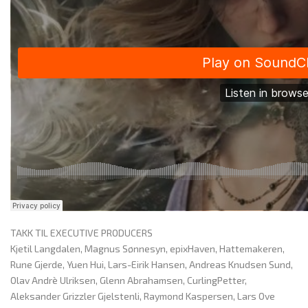
TAKK TIL EXECUTIVE PRODUCERS
Kjetil Langdalen, Magnus Sønnesyn, epixHaven, Hattemakeren,
Rune Gjerde, Yuen Hui, Lars-Eirik Hansen, Andreas Knudsen Sund,
Olav Andrè Ulriksen, Glenn Abrahamsen, CurlingPetter,
Aleksander Grizzler Gjelstenli, Raymond Kaspersen, Lars Ove