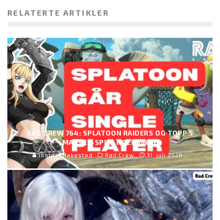
RELATERTE ARTIKLER
RAD CREW 764: SPLATOON RAIDERS OG TOPP 5
MARVEL-SPILL NOENSINNE
Jostein Hakestad
Rad Crew
31. juli 2026