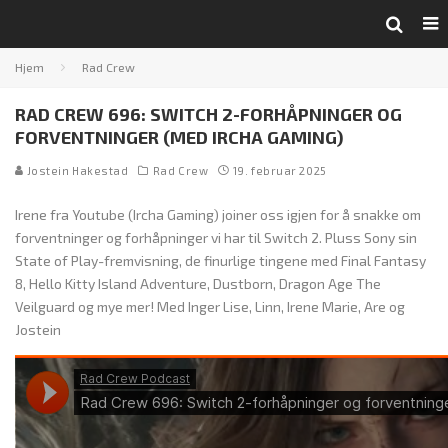
Hjem
Rad Crew
RAD CREW 696: SWITCH 2-FORHÅPNINGER OG
FORVENTNINGER (MED IRCHA GAMING)
Jostein Hakestad
Rad Crew
19. februar 2025
Irene fra Youtube (Ircha Gaming) joiner oss igjen for å snakke om
forventninger og forhåpninger vi har til Switch 2. Pluss Sony sin
State of Play-fremvisning, de finurlige tingene med Final Fantasy
8, Hello Kitty Island Adventure, Dustborn, Dragon Age The
Veilguard og mye mer! Med Inger Lise, Linn, Irene Marie, Are og
Jostein