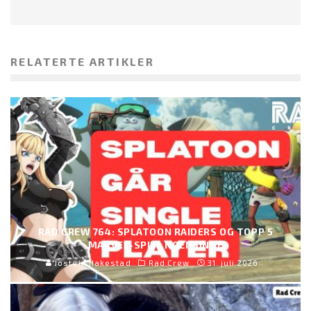
RELATERTE ARTIKLER
RAD CREW 764: SPLATOON RAIDERS OG TOPP 5
MARVEL-SPILL NOENSINNE
Jostein Hakestad
Rad Crew
31. juli 2026