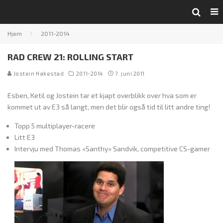
Hjem
2011-2014
RAD CREW 21: ROLLING START
Jostein Hakestad
2011-2014
7. juni 2011
Esben, Ketil og Jostein tar et kjapt overblikk over hva som er
kommet ut av E3 så langt, men det blir også tid til litt andre ting!
Topp 5 multiplayer-racere
Litt E3
Intervju med Thomas «Santhy» Sandvik, competitive CS-gamer