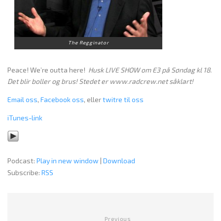
The Regginator
Peace! We’re outta here!
Husk LIVE SHOW om E3 på Søndag kl 18.
Det blir boller og brus! Stedet er www.radcrew.net såklart!
Email oss
,
Facebook oss
, eller
twitre til oss
iTunes-link
Podcast:
Play in new window
|
Download
Subscribe:
RSS
Previous