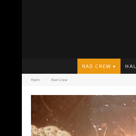
RAD CREW
HAL
Hjem
Rad Crew