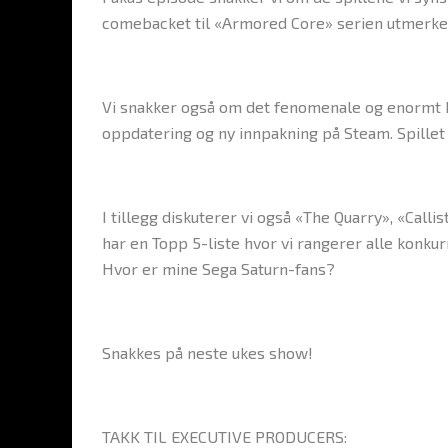
comebacket til «Armored Core» serien utmerket
Vi snakker også om det fenomenale og enormt 
oppdatering og ny innpakning på Steam. Spille
I tillegg diskuterer vi også «The Quarry», «Call
har en Topp 5-liste hvor vi rangerer alle konku
Hvor er mine Sega Saturn-fans?
Snakkes på neste ukes show!
TAKK TIL EXECUTIVE PRODUCERS: