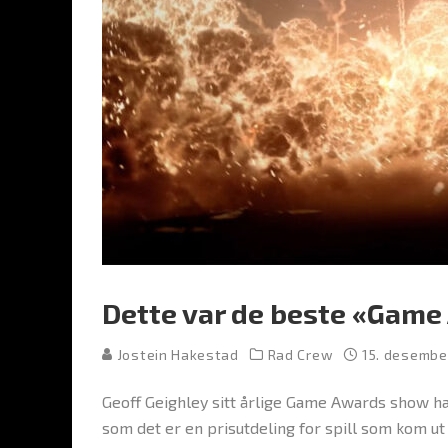
Dette var de beste «Game
Jostein Hakestad
Rad Crew
15. desembe
Geoff Geighley sitt årlige Game Awards show har
som det er en prisutdeling for spill som kom ut 