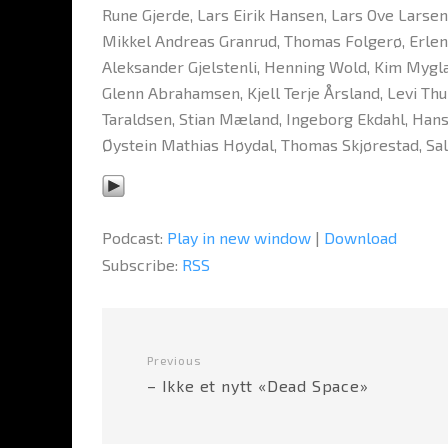
Rune Gjerde, Lars Eirik Hansen, Lars Ove Larsen,
Mikkel Andreas Granrud, Thomas Folgerø, Erlen
Aleksander Gjelstenli, Henning Wold, Kim Mygla
Glenn Abrahamsen, Kjell Terje Årsland, Levi Thu
Taraldsen, Stian Mæland, Ingeborg Ekdahl, Hans 
Øystein Mathias Høydal, Thomas Skjørestad, S
Podcast:
Play in new window
|
Download
Subscribe:
RSS
Previous
– Ikke et nytt «Dead Space»