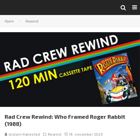
Hjem
Rewind
Rad Crew Rewind: Who Framed Roger Rabbit
(1988)
Jostein Hakestad
Rewind
19. november 2020