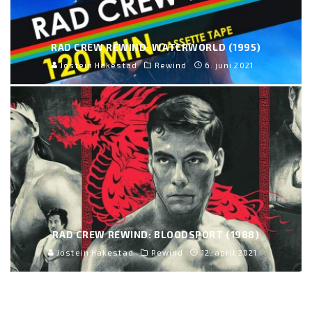
RAD CREW REWIND: WATERWORLD (1995)
Jostein Hakestad
Rewind
6. juni 2021
RAD CREW REWIND: BLOODSPORT (1988)
Jostein Hakestad
Rewind
12. april 2021