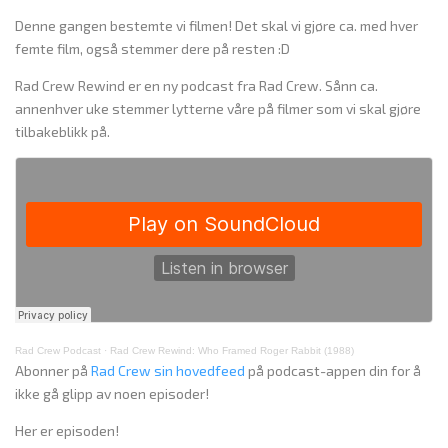
Denne gangen bestemte vi filmen! Det skal vi gjøre ca. med hver
femte film, også stemmer dere på resten :D
Rad Crew Rewind er en ny podcast fra Rad Crew. Sånn ca.
annenhver uke stemmer lytterne våre på filmer som vi skal gjøre
tilbakeblikk på.
Rad Crew Podcast
·
Rad Crew Rewind: Who Framed Roger Rabbit (1988)
Abonner på
Rad Crew sin hovedfeed
på podcast-appen din for å
ikke gå glipp av noen episoder!
Her er episoden!