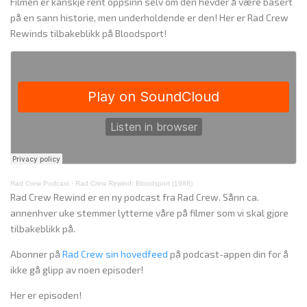
Filmen er kanskje rent oppsinn selv om den hevder å være basert
på en sann historie, men underholdende er den! Her er Rad Crew
Rewinds tilbakeblikk på Bloodsport!
Rad Crew Podcast
·
Rad Crew Rewind: Bloodsport (1988)
Rad Crew Rewind er en ny podcast fra Rad Crew. Sånn ca.
annenhver uke stemmer lytterne våre på filmer som vi skal gjøre
tilbakeblikk på.
Abonner på
Rad Crew sin hovedfeed
på podcast-appen din for å
ikke gå glipp av noen episoder!
Her er episoden!