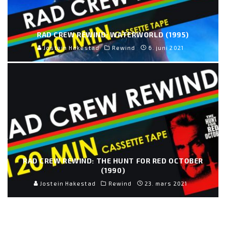
RAD CREW REWIND: WATERWORLD (1995)
Jostein Hakestad
Rewind
6. juni 2021
RAD CREW REWIND: THE HUNT FOR RED OCTOBER
(1990)
Jostein Hakestad
Rewind
23. mars 2021