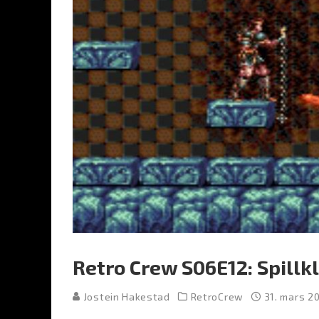
Retro Crew S06E12: Spillk
Jostein Hakestad
RetroCrew
31. mars 2