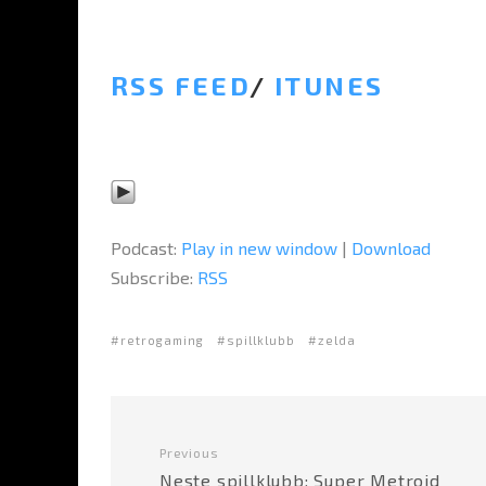
RSS FEED
/
ITUNES
Podcast:
Play in new window
|
Download
Subscribe:
RSS
retrogaming
spillklubb
zelda
Previous
Neste spillklubb: Super Metroid