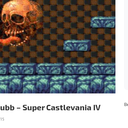
B
lubb – Super Castlevania IV
015