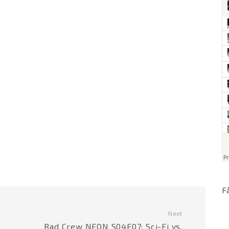
F
Next
Rad Crew NEON S04E07: Sci-Fi vs.