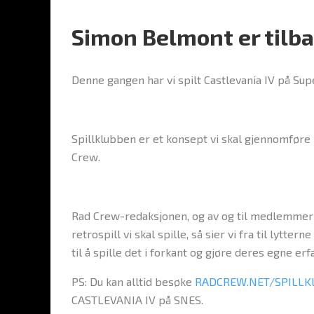
Simon Belmont er tilba
Denne gangen har vi spilt Castlevania IV på Sup
Spillklubben er et konsept vi skal gjennomføre
Crew.
Rad Crew-redaksjonen, og av og til medlemmer
retrospill vi skal spille, så sier vi fra til lytt
til å spille det i forkant og gjøre deres egne e
PS: Du kan alltid besøke
RADCREW.NET/SPILLK
CASTLEVANIA IV på SNES.