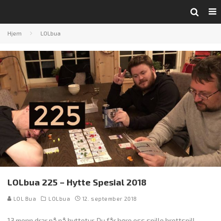
Hjem
LOLbua
LOLbua 225 – Hytte Spesial 2018
LOL Bua
LOLbua
12. september 2018
13 menn drar på på hyttetur. Du får høre oss spille brettspill,