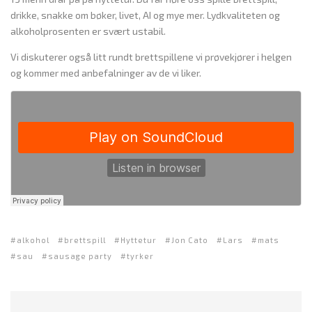
drikke, snakke om bøker, livet, AI og mye mer. Lydkvaliteten og
alkoholprosenten er svært ustabil.
Vi diskuterer også litt rundt brettspillene vi prøvekjører i helgen
og kommer med anbefalninger av de vi liker.
alkohol
brettspill
Hyttetur
Jon Cato
Lars
mats
sau
sausage party
tyrker